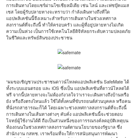
การเดินทางโดยแชร์ผ่านโซเชียลมีเดีย เช่น ไลน์ และเฟซบุ๊คแมส
เซส โดยผู้รับปลายทางจะทราบว่า กำลังเดินทางถึงที่ใด
แอปพลิเคชันนี้จึงเหมาะสำหรับการเดินทางในช่วงเทศกาล
สงกรานต์ที่จะถึงนี้ ทำให้ครอบครัว และผู้ที่อยู่ปลายทางไม่เกิด
ความเป็นห่วง เป็นการใช้เทคโนโลยีดิจิทัลยกระดับความปลอดภัย
ในชีวิตและทรัพย์สินของประชาชน
“ผมขอเชิญชวนประชาชนดาวน์โหลดแอปพลิเคชัน SafeMate ได้
ทั้งระบบแอนดรอย และ iOS ซึ่งเป็น แอปพลิเคชันที่ดาวน์โหลดได้
ฟรี จากนี้ปลายทางจะไม่ต้องกังวลใจว่าเราจะเดินทางถึงบ้านหรือ
ยัง หรือถึงตรงไหนแล้ว ใช้ได้ทั้งคนที่ขับรถยนต์ส่วนบุคคล หรือคน
ที่นั่งรถสาธารณะก็ได้ โดยเฉพาะช่วงเทศกาลสงกรานต์ที่จะถึงนี้
การเดินทางในเส้นทางต่างๆ คับคั่ง แอปพลิเคชันนี้จะช่วยตอบ
โจทย์ผู้ใช้งานได้ดี ถือเป็นส่วนหนึ่งของการรณรงค์ลดอุบัติเหตุบน
ท้องถนนในช่วงเทศกาลสงกรานต์ตามนโยบายของรัฐบาล ซึ่ง
สำนักงาน กสทช. เราพร้อมที่จะให้การสนับสนุนการพัฒนา