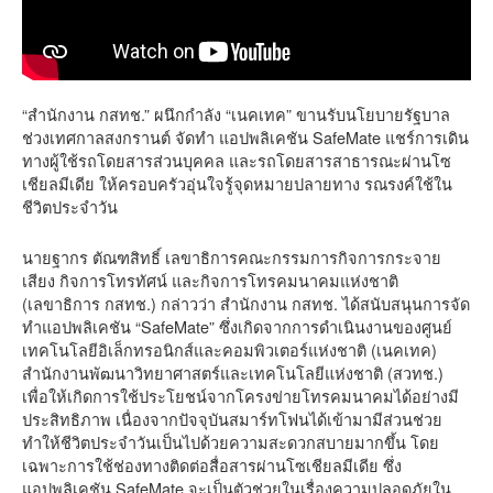
“สำนักงาน กสทช.” ผนึกกำลัง “เนคเทค” ขานรับนโยบายรัฐบาล
ช่วงเทศกาลสงกรานต์ จัดทำ แอปพลิเคชัน SafeMate แชร์การเดิน
ทางผู้ใช้รถโดยสารส่วนบุคคล และรถโดยสารสาธารณะผ่านโซ
เชียลมีเดีย ให้ครอบครัวอุ่นใจรู้จุดหมายปลายทาง รณรงค์ใช้ใน
ชีวิตประจำวัน
นายฐากร ตัณฑสิทธิ์ เลขาธิการคณะกรรมการกิจการกระจาย
เสียง กิจการโทรทัศน์ และกิจการโทรคมนาคมแห่งชาติ
(เลขาธิการ กสทช.) กล่าวว่า สำนักงาน กสทช. ได้สนับสนุนการจัด
ทำแอปพลิเคชัน “SafeMate” ซึ่งเกิดจากการดำเนินงานของศูนย์
เทคโนโลยีอิเล็กทรอนิกส์และคอมพิวเตอร์แห่งชาติ (เนคเทค)
สำนักงานพัฒนาวิทยาศาสตร์และเทคโนโลยีแห่งชาติ (สวทช.)
เพื่อให้เกิดการใช้ประโยชน์จากโครงข่ายโทรคมนาคมได้อย่างมี
ประสิทธิภาพ เนื่องจากปัจจุบันสมาร์ทโฟนได้เข้ามามีส่วนช่วย
ทำให้ชีวิตประจำวันเป็นไปด้วยความสะดวกสบายมากขึ้น โดย
เฉพาะการใช้ช่องทางติดต่อสื่อสารผ่านโซเชียลมีเดีย ซึ่ง
แอปพลิเคชัน SafeMate จะเป็นตัวช่วยในเรื่องความปลอดภัยใน