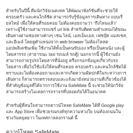
สำหรับในปีนี้ ทีมนักวิจัยเนคเทค ได้พัฒนาฟังก์ชั่นที่จะช่วยให้
ครอบครัว และคนใกล้ชิด สามารถรับรู้ข้อมูลการเดินทาง แบบเรี
ยลไทม์ เพื่อให้คนที่รอยคอย ไม่ต้องคอยถามว่า “ถึงไหนแล้ว”
เพราะผู้ใช้งานสามารถแชร์ url link สำหรับติดตามตำแหน่งได้ขณะ
เดินทางผ่านช่องทางต่างๆ เช่น ไลน์, เอสเอ็มเอส, เฟซบุ๊ค แมสเซส,
และอีเมล์ โดยดูตำแหน่งจาก web browser ไม่ต้องโหลด
แอปพลิเคชันเพิ่ม ใช้งานได้ทั้งเป็นคนขับเอง หรือเป็นคนนั่ง และผู้
โดยสารรถ (สาธารณะ taxi รถเมล์ รถตู้) นอกจากนี้ ผู้ใช้งานยัง
สามารถถ่ายรูปรถโดยสารที่นั่งอยู่ หรือกรอกข้อมูลเกี่ยวกับรถ
โดยสาร เพื่อไปใช้แจ้งให้คนที่รอคอย ครอบครัว และคนใกล้ชิดได้
ทราบและไม่ต้องคอยถามและหากเกิดความผิดปกติในระหว่างการ
เดินทาง ก็สามารถตรวจสอบและแจ้งมายังหน่วยงานที่เกี่ยวข้องได้
ที่สำคัญข้อมูลที่ได้จากการใช้งาน SafeMate นี้ จะช่วยให้นักวิจัย
สามารถสร้างโมเดลการจราจรที่ปลอดภัยได้ในอนาคต
สำหรับผู้ที่สนใจสามารถดาวน์โหลด SafeMate ได้ที่ Google play
และ App Store เพื่อช่วยรณรงค์ทุกความห่วงใย บนท้องถนนใน
ช่วงวันหยุดยาว ในเทศกาลสงกรานต์ นี้
ดาวน์โหลด SafeMate