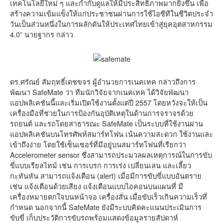
เทคโนโลยีใหม่ ๆ และกำกับดูแลให้มีประสิทธิภาพมากยิ่งขึ้น เพื่อ
สร้างความเข้มแข็งให้แก่ประชาชนผ่านการใช้ไอซีทีในชีวิตประจำ
วันเป็นส่วนหนึ่งในการผลักดันให้ประเทศไทยเข้าสู่ยุคอุตสาหกรรม
4.0” นายฐากร กล่าว
ดร.ศรัณย์ สัมฤทธิ์เดชขจร ผู้อำนวยการเนคเทค กล่าวถึงการ
พัฒนา SafeMate ว่า ทีมนักวิจัยจากเนคเทค ได้วิจัยพัฒนา
แอปพลิเคชันนี้และเริ่มเปิดใช้งานตั้งแต่ปี 2557 โดยหวังจะให้เป็น
เครื่องมือที่ช่วยในการป้องกันอุบัติเหตุในด้านการจราจรด้วย
รถยนต์ และรถโดยสาธารณะ SafeMate เป็นระบบที่ใช้งานผ่าน
แอปพลิเคชันบนโทรศัพท์สมาร์ทโฟน เน้นความสะดวก ใช้งานและ
เข้าถึงง่าย โดยใช้เซ็นเซอร์ที่มีอยู่บนสมาร์ทโฟนที่เรียกว่า
Accelerometer sensor ซึ่งสามารถประมวลผลเหตุการณ์ในการขับ
ขี่แบบเรียลไทม์ เช่น การเบรก การเร่ง เปลี่ยนเลน และเลี้ยว
กะทันหัน สามารถแจ้งเตือน (alert) เมื่อมีการขับขี่แบบอันตราย
เช่น แจ้งเตือนด้วยเสียง แจ้งเตือนแบบไอคอนบนแผนที่ มี
เครื่องหมายตกใจบนหน้าจอ เครื่องสั่น เมื่อขับเร็วเกินความเร็วที่
กำหนด นอกจากนี้ SafeMate ยังมีระบบคิดคะแนนประเมินการ
ขับขี่ เก็บประวัติการขับรถพร้อมแสดงข้อมูลรายสัปดาห์