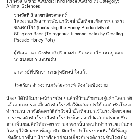
1.รางวัล Grand Awards:Third Place Award ใน Category:
Animal Sciences
รางวัลที่ 3 สาขาสัตวศาสตร์
โครงงานเรื่อง “การพัฒนาถ้วยน้ำผึ้งเทียมเพื่อการขยายรัง
ของชันโรง (Increasing the Honey Productivity of
Stingless Bees (Tetragonula fuscobalteata) by Creating
Pseudo Honey Pots)
ผู้พัฒนา นายวิรชัช ศรีปุริ นางสาวจิตรลดา ไชยชมภู และ
นายบุณยกร สอนขยัน
อาจารย์ที่ปรึกษา นายสุทธิพงษ์ ใจแก้ว
โรงเรียน ดำรงราษฎร์สงเคราะห์ จังหวัดเชียงราย
น้องๆ ได้ให้สัมภาษณ์ว่า “จริง ๆ แล้วที่บ้านทำสวนอยู่แล้ว โดยปกติ
แล้วเกษตรกรจะเลี้ยงตัวชันโรงเพื่อให้ผสมเกสรให้ แต่ตัวชันโรงจะ
ทำรังนาน เราจึงคิดหาวิธีทำถ้วยน้ำผึ้งเทียมมาไว้ในรังเพื่อช่วยลด
ภาระของตัวชันโรง เมื่อชันโรงว่างก็จะออกไปผสมเกสรมากขึ้น
ช่วยเพิ่มผลผลิตให้เกษตรกร” นอกจากนั้นก่อนไปทำการแข่งขันต่อ
น้อง ๆ ได้ศึกษาหาข้อมูลเพิ่มเติมเกี่ยวกับโครงงานเพื่อให้มีข้อมูล
เชิงลึกมากขึ้น “ มีการศึกษาข้อมูลเกี่ยวกับพฤติกรรมชันโรงเพิ่ม