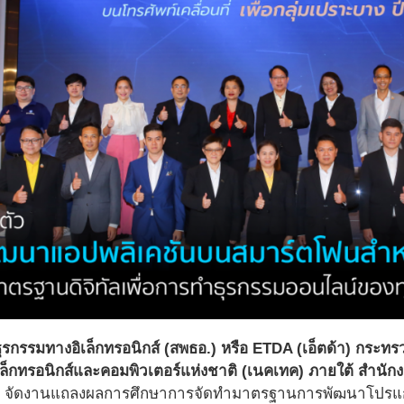
กรรมทางอิเล็กทรอนิกส์ (สพธอ.) หรือ ETDA (เอ็ตด้า) กระทรวงด
ิเล็กทรอนิกส์และคอมพิวเตอร์แห่งชาติ (เนคเทค) ภายใต้ สำน
จัดงานแถลงผลการศึกษาการจัดทำมาตรฐานการพัฒนาโปรแกรมป