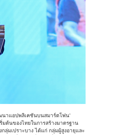
พัฒนาแอปพลิเคชันบนสมาร์ตโฟน’
ุดเริ่มต้นของไทยในการสร้างมาตรฐาน
ุ่มเปราะบาง ได้แก่ กลุ่มผู้สูงอายุและ