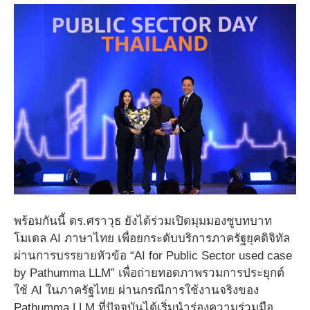
พร้อมกันนี้ ดร.ศราวุธ ยังได้ร่วมเปิดมุมมองชูบทบาท
โมเดล AI ภาษาไทย เพื่อยกระดับบริการภาครัฐยุคดิจิทัล
ผ่านการบรรยายหัวข้อ “AI for Public Sector used case
by Pathumma LLM” เพื่อถ่ายทอดภาพรวมการประยุกต์
ใช้ AI ในภาครัฐไทย ผ่านกรณีการใช้งานจริงของ
Pathumma LLM ที่ปัจจุบันได้เริ่มนำร่องความร่วมมือ