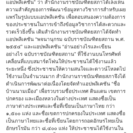
แอปพลิเคชัน” ว่า สำนักงานราชบัณฑิตยสภาได้เล็งเห็น
ความสำคัญของการพัฒนาข้อมูลทางวิชาการสำหรับเผย
แพร่ในรูปแบบแอปพลิเคชัน เพื่อตอบสนองความต้องการ
ของประชาชนในการเข้าถึงข้อมูลวิชาการได้สะดวกและ
รวดเร็วยิ่งขึ้น เดิมสำนักงานราชบัณฑิตยสภาได้จัดทำ
แอปพลิเคชัน “พจนานุกรม ฉบับราชบัณฑิตยสถาน พ.ศ.
๒๕๕๔” และแอปพลิเคชัน “อ่านอย่างไรและเขียน
อย่างไร ฉบับราชบัณฑิตยสถาน” ที่ใช้งานบนโทรศัพท์
เคลื่อนที่แบบสมาร์ตโฟนให้ประชาชนได้ใช้งานแล้ว
ระยะหนึ่ง ซึ่งประชาชนให้ความสนใจและดาวน์โหลดไป
ใช้งานเป็นจำนวนมาก สำนักงานราชบัณฑิตยสภาจึงได้
ดำเนินการพัฒนาต่อเนื่องโดยจัดทำแอปพลิเคชัน “ชื่อ
บ้านนามเมือง” เพื่อรวบรวมชื่อประเทศ ดินแดน เขตการ
ปกครอง และเมืองหลวงในต่างประเทศ แสดงชื่อเป็น
ภาษาต่างประเทศและชื่อที่เขียนเป็นภาษาไทย กว่า
๑,๕๐๐ แห่ง และชื่อเขตการปกครองในประเทศ แสดงชื่อ
เป็นภาษาไทยและชื่อที่เขียนโดยการถอดอักษรไทยเป็น
อักษรโรมัน กว่า ๘,๔๐๐ แห่ง ให้ประชาชนได้ใช้งานใน