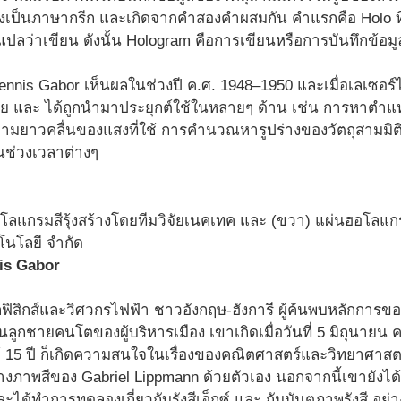
ึ่งเป็นภาษากรีก และเกิดจากคำสองคำผสมกัน คำแรกคือ Holo ที
่งแปลว่าเขียน ดังนั้น Hologram คือการเขียนหรือการบันทึกข้อมู
is Gabor เห็นผลในช่วงปี ค.ศ. 1948–1950 และเมื่อเลเซอร์ได้
ย และ ได้ถูกนำมาประยุกต์ใช้ในหลายๆ ด้าน เช่น การหาตำแหน
าความยาวคลื่นของแสงที่ใช้ การคำนวณหารูปร่างของวัตถุสามมิ
นช่วงเวลาต่างๆ
อโลแกรมสีรุ้งสร้างโดยทีมวิจัยเนคเทค และ (ขวา) แผ่นฮอโลแก
โนโลยี จำกัด
nis Gabor
กฟิสิกส์และวิศวกรไฟฟ้า ชาวอังกฤษ-ฮังการี ผู้ค้นพบหลักการ
นลูกชายคนโตของผู้บริหารเมือง เขาเกิดเมื่อวันที่ 5 มิถุนายน
ุได้ 15 ปี ก็เกิดความสนใจในเรื่องของคณิตศาสตร์และวิทยาศาส
งภาพสีของ Gabriel Lippmann ด้วยตัวเอง นอกจากนี้เขายังได้
ด้ทำการทดลองเกี่ยวกับรังสีเอ็กซ์ และ กัมมันตภาพรังสี อย่า