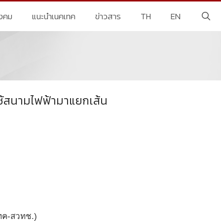
ังคม
แนะนำเนคเทค
ข่าวสาร
TH
EN
ใช้สนามไฟฟ้ามาแยกเส้น
เทค-สวทช.)