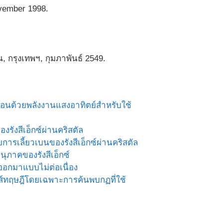
ovember 1998.
น, กรุงเทพฯ, กุมภาพันธ์ 2549.
ื่อนด้วยพลังงานแสงอาทิตย์สำหรับใช้
รังสีเอ็กซ์ผ่านคริสตัล
รเลี้ยวเบนของรังสีเอ็กซ์ผ่านคริสตัล
ุภาคของรังสีเอ็กซ์
ออกมาแบบไม่ต่อเนื่อง
กส์ทฤษฎีโดยเฉพาะการค้นพบกฏที่ใช้