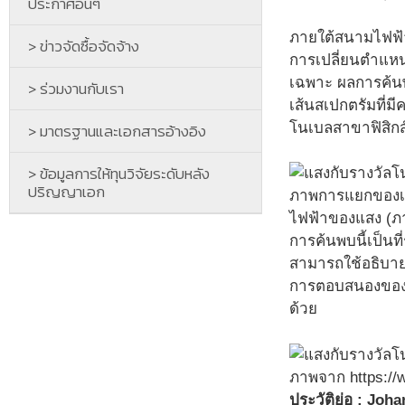
ประกาศอื่นๆ
ภายใต้สนามไฟฟ้า
> ข่าวจัดซื้อจัดจ้าง
การเปลี่ยนตำแหน
เฉพาะ ผลการค้นพ
> ร่วมงานกับเรา
เส้นสเปกตรัมที่ม
โนเบลสาขาฟิสิกส
> มาตรฐานและเอกสารอ้างอิง
> ข้อมูลการให้ทุนวิจัยระดับหลัง
ปริญญาเอก
ภาพการแยกของเส้
ไฟฟ้าของแสง (ภาพ
การค้นพบนี้เป็นท
สามารถใช้อธิบาย
การตอบสนองของตั
ด้วย
ภาพจาก https://w
ประวัติย่อ : Joh