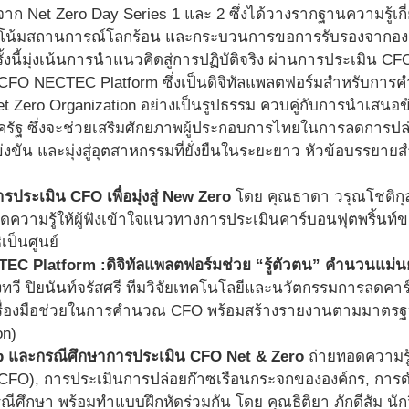
จาก Net Zero Day Series 1 และ 2 ซึ่งได้วางรากฐานความรู้เกี่
วโน้มสถานการณ์โลกร้อน และกระบวนการขอการรับรองจากองค
ั้งนี้มุ่งเน้นการนำแนวคิดสู่การปฏิบัติจริง ผ่านการประเมิน 
CFO NECTEC Platform ซึ่งเป็นดิจิทัลแพลตฟอร์มสำหรับการค
 Net Zero Organization อย่างเป็นรูปธรรม ควบคู่กับการนำเสน
ัฐ ซึ่งจะช่วยเสริมศักยภาพผู้ประกอบการไทยในการลดการปล่
ัน และมุ่งสู่อุตสาหกรรมที่ยั่งยืนในระยะยาว หัวข้อบรรยายส
ประเมิน CFO เพื่อมุ่งสู่ New Zero
โดย คุณธาดา วรุณโชติกุล 
ดความรู้ให้ผู้ฟังเข้าใจแนวทางการประเมินคาร์บอนฟุตพริ้นท์ของ
เป็นศูนย์
C Platform :ดิจิทัลแพลตฟอร์มช่วย “รู้ตัวตน” คำนวนแม่นยำ 
่งทวี ปิยนันท์จรัสศรี ทีมวิจัยเทคโนโลยีและนวัตกรรมการลดค
ื่องมือช่วยในการคำนวณ CFO พร้อมสร้างรายงานตามมาตร
on)
 และกรณีศึกษาการประเมิน CFO Net & Zero
ถ่ายทอดความรู
์ (CFO), การประเมินการปล่อยก๊าซเรือนกระจกขององค์กร, การดำเ
รณีศึกษา พร้อมทำแบบฝึกหัดร่วมกัน โดย คุณธิติยา ภักดีสัม นัก