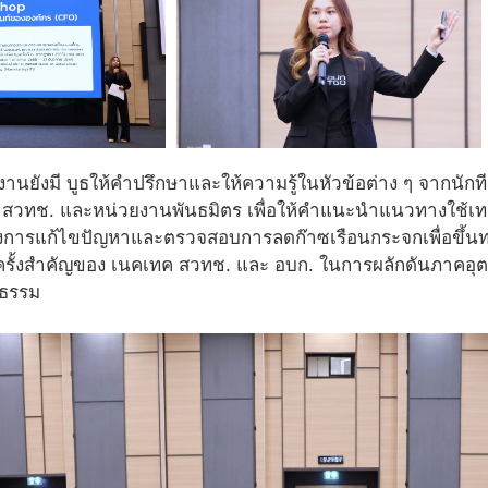
านยังมี บูธให้คำปรึกษาและให้ความรู้ในหัวข้อต่าง ๆ จากนั
สวทช. และหน่วยงานพันธมิตร เพื่อให้คำแนะนำแนวทางใช้เทค
มถึงการแก้ไขปัญหาและตรวจสอบการลดก๊าซเรือนกระจกเพื่อขึ้นท
ครั้งสำคัญของ เนคเทค สวทช. และ อบก. ในการผลักดันภาคอุต
ปธรรม