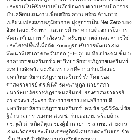
ประธานในพิธีลงนามบันทึกข้อตกลงความร่วมมือ “การ
ขับเคลื่อนแผนงานเพื่อเตรียมความพร้อมด้านการ
เปลี่ยนแปลงสภาพภูมิอากาศ มุ่งสู่การเป็น Net Zero ของ
จังหวัดฉะเชิงเทรา และการศึกษาความต้องการในการ
พัฒนาศักยภาพ กำลังคนสำหรับทุกภาคส่วนและการใช้
ประโยชน์พื้นที่เพื่อจัด Zoningรองรับการพัฒนาเขต
พัฒนาพิเศษภาคตะวันออก (EEC)” ณ ห้องประชุม ชั้น 5
อาคารราชนครินทร์ มหาวิทยาลัยราชภัฏราชนครินทร์
ระหว่างจังหวัดฉะเชิงเทรา ภาคีความร่วมมือและ
มหาวิทยาลัยราชภัฏราชนครินทร์ นำโดย รอง
ศาสตราจารย์ ดร.พินิติ รตะนานุกูล นายกสภา
มหาวิทยาลัยราชภัฏราชนครินทร์ รองศาสตราจารย์
ดร.ดวงพร ภู่ผะกา รักษาราชการแทนอธิการบดี
มหาวิทยาลัยราชภัฏราชนครินทร์ ดร.ชัย วุฒิวิวัฒน์ชัย
ผู้อำนวยการ เนคทค สวทช. ร่วมลงนาม พร้อมด้วย
ดร.วุฒิ ด่านกิตติคุณ รองผู้อำนวยการ สวทช. สายงาน
เขตนวัตกรรมระเบียงเศรษฐกิจพิเศษภาคตะวันออก ร่วม
เป็นเกียรติ ในพิธีลงนามบันทึกข้อตกลงฯ