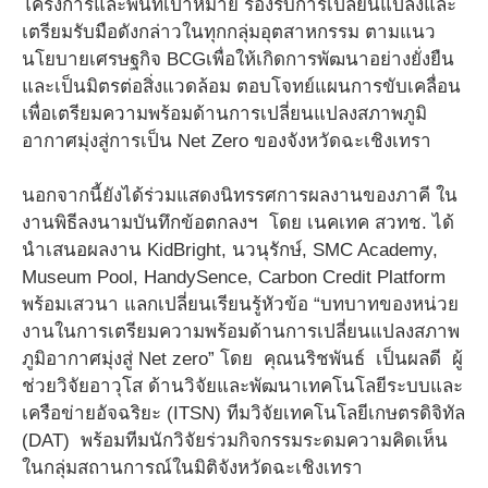
โครงการและพื้นที่เป้าหมาย รองรับการเปลี่ยนแปลงและ
เตรียมรับมือดังกล่าวในทุกกลุ่มอุตสาหกรรม ตามแนว
นโยบายเศรษฐกิจ BCGเพื่อให้เกิดการพัฒนาอย่างยั่งยืน
และเป็นมิตรต่อสิ่งแวดล้อม ตอบโจทย์แผนการขับเคลื่อน
เพื่อเตรียมความพร้อมด้านการเปลี่ยนแปลงสภาพภูมิ
อากาศมุ่งสู่การเป็น Net Zero ของจังหวัดฉะเชิงเทรา
นอกจากนี้ยังได้ร่วมแสดงนิทรรศการผลงานของภาคี ใน
งานพิธีลงนามบันทึกข้อตกลงฯ โดย เนคเทค สวทช. ได้
นำเสนอผลงาน KidBright, นวนุรักษ์, SMC Academy,
Museum Pool, HandySence, Carbon Credit Platform
พร้อมเสวนา แลกเปลี่ยนเรียนรู้หัวข้อ “บทบาทของหน่วย
งานในการเตรียมความพร้อมด้านการเปลี่ยนแปลงสภาพ
ภูมิอากาศมุ่งสู่ Net zero” โดย คุณนริชพันธ์ เป็นผลดี ผู้
ช่วยวิจัยอาวุโส ด้านวิจัยและพัฒนาเทคโนโลยีระบบและ
เครือข่ายอัจฉริยะ (ITSN) ทีมวิจัยเทคโนโลยีเกษตรดิจิทัล
(DAT) พร้อมทีมนักวิจัยร่วมกิจกรรมระดมความคิดเห็น
ในกลุ่มสถานการณ์ในมิติจังหวัดฉะเชิงเทรา