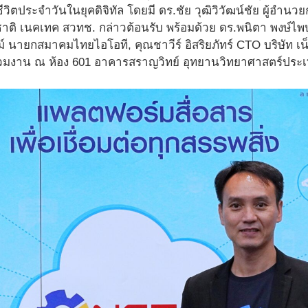
ิตประจำวันในยุคดิจิทัล โดยมี ดร.ชัย วุฒิวิวัฒน์ชัย ผู้อำนว
ชาติ เนคเทค สวทช. กล่าวต้อนรับ พร้อมด้วย ดร.พนิตา พงษ์ไพ
์ นายกสมาคมไทยไอโอที, คุณชาวีร์ อิสริยภัทร์ CTO บริษัท เ
วมงาน ณ ห้อง 601 อาคารสราญวิทย์ อุทยานวิทยาศาสตร์ประ