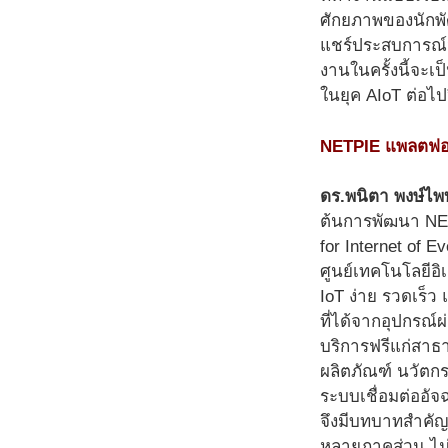
ศักยภาพของนักพั
แชร์ประสบการณ์จา
งานในครั้งนี้จะเ
ในยุค AIoT ต่อไป
NETPIE แพลตฟอร์ม
ดร.พนิตา พงษ์ไพ
ต้นการพัฒนา NET
for Internet of 
ศูนย์เทคโนโลยีอิ
IoT ง่าย รวดเร็ว
ที่ได้จากอุปกรณ
บริการฟรีแก่สาธา
ผลิตภัณฑ์ นวัตกร
ระบบเชื่อมต่ออั
จึงมีบทบาทสำคั
หลายภาคส่วน ไม่