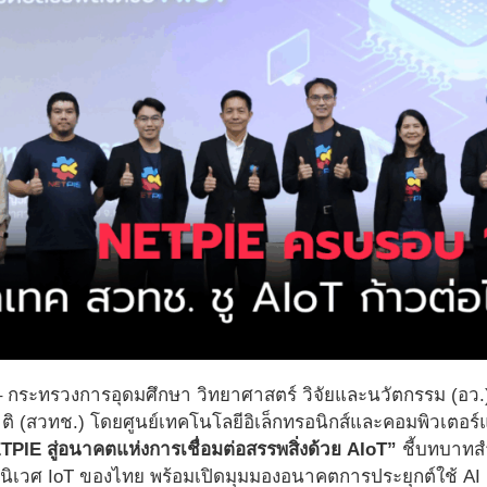
– กระทรวงการอุดมศึกษา วิทยาศาสตร์ วิจัยและนวัตกรรม (อ
ติ (สวทช.) โดยศูนย์เทคโนโลยีอิเล็กทรอนิกส์และคอมพิวเตอร์
PIE สู่อนาคตแห่งการเชื่อมต่อสรรพสิ่งด้วย AIoT”
ชี้บทบาทส
เวศ IoT ของไทย พร้อมเปิดมุมมองอนาคตการประยุกต์ใช้ AI ผ