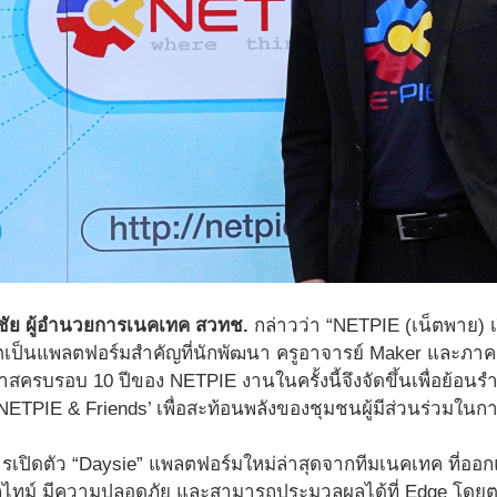
น์ชัย ผู้อำนวยการเนคเทค สวทช.
กล่าวว่า “NETPIE (เน็ตพาย) เ
โตเป็นแพลตฟอร์มสำคัญที่นักพัฒนา ครูอาจารย์ Maker และภ
สครบรอบ 10 ปีของ NETPIE งานในครั้งนี้จึงจัดขึ้นเพื่อย้อน
ี ‘NETPIE & Friends’ เพื่อสะท้อนพลังของชุมชนผู้มีส่วนร่วมใ
รเปิดตัว “Daysie” แพลตฟอร์มใหม่ล่าสุดจากทีมเนคเทค ที่อ
ลไทม์ มีความปลอดภัย และสามารถประมวลผลได้ที่ Edge โดยต