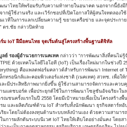
ฒนาไทยให้พร้อมรับกับความท้าทายในอนาคต นอกจากนี้ยังมีก
กผู้ใช้งานจริง และเวิร์กชอปที่เปิดโอกาสให้ผู้สนใจทดลองใช
ป็นเวทีในการแลกเปลี่ยนความรู้ ขยายเครือข่าย และจุดประกาย
” ดร.ชัย กล่าวปิดท้าย
 IoT ฝีมือคนไทย จุดเริ่มต้นสู่โครงสร้างพื้นฐานดิจิทัล
บูลย์ รองผู้อำนวยการเนคเทค
กล่าวว่า “การพัฒนาสิ่งที่คนไม่รู
PIE ด้วยเทคโนโลยีไอโอที (IoT) เป็นเรื่องใหม่มากในช่วงปี 
Everything) คือแพลตฟอร์มคลาวด์สำหรับการพัฒนา Internet of
เล็กทรอนิกส์และคอมพิวเตอร์แห่งชาติ (เนคเทค) สวทช. เพื่อให้
 และมีประสิทธิภาพมากยิ่งขึ้น ผู้ใช้งานสามารถจัดการและควบคุม
์ผ่านแดชบอร์ด เพื่อประยุกต์ใช้ในการพัฒนาโซลูชันอัจฉริยะ
รณชนครั้งแรกในปี 2558 โดยมีเป้าหมายเพื่อเป็นโครงสร้างพื้
รม และผลิตภัณฑ์ด้าน IoT สำหรับทั้งนักพัฒนา ธุรกิจสตาร์ทอ
จฉริยะโดยไม่ต้องลงทุนด้านระบบหลังบ้านเอง ด้วยความสามารถ
ญในการผลักดันระบบนิเวศ IoT ไทยให้เติบโตอย่างมั่นคง โด
ว่าจะเป็นภาคอุตสาหกรรม ธุรกิจบริการ เกษตรอัจฉริยะ ไปจนถึ