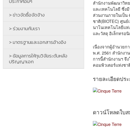
ประกาศอื่นๆ
สำนักงานพัฒนาวิทย
และเทคโนโลยี ซึ่งม
> ข่าวจัดซื้อจัดจ้าง
ส่วนงานภายในเป็น 6
ชาติ(BIOTEC) ศูนย์
นาโนเทคโนโลยีแห่ง
> ร่วมงานกับเรา
และวัสดุ อิเล็กทรอ
> มาตรฐานและเอกสารอ้างอิง
เนื่องจากผู้อำนวยก
พ.ศ. 2561 สำนักงาน
> ข้อมูลการให้ทุนวิจัยระดับหลัง
การนี้สำนักงานฯ จึง
ปริญญาเอก
คอมพิวเตอร์แห่งชาติ 
รายละเอียดปร
ดาวน์โหลดใบส