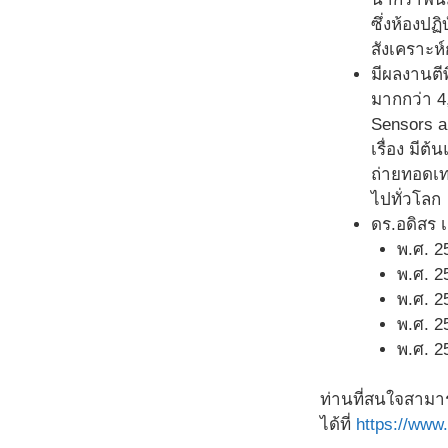
ซึ่งห้องป
สังเคราะห
มีผลงานตี
มากกว่า 4,
Sensors a
เรื่อง มีต
ถ่ายทอดเท
ไปทั่วโลก
ดร.อดิสร 
พ.ศ. 2
พ.ศ. 
พ.ศ. 25
พ.ศ. 2
พ.ศ. 2
ท่านที่สนใจสามา
ได้ที่
https://www.t