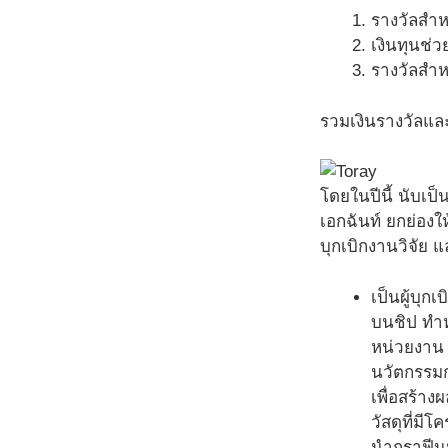
รางวัลสำห
เงินทุนช่
รางวัลสำห
รวมเงินรางวัลและ
โดยในปีนี้ นับเป็
เอกฉันท์ ยกย่องใ
บุกเบิกงานวิจัย 
เป็นผู้บุ
บนชิป ทำห
หน่วยงาน แ
นวัตกรรมกา
เพื่อสร้า
วัสดุที่ม
นำกราฟีนม