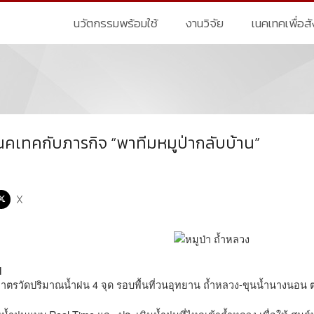
นวัตกรรมพร้อมใช้
งานวิจัย
เนคเทคเพื่อส
 เนคเทคกับภารกิจ “พาทีมหมูป่ากลับบ้าน”
X
1
าตรวัดปริมาณน้ำฝน 4 จุด รอบพื้นที่วนอุทยาน ถ้ำหลวง-ขุนน้ำนางนอน ต