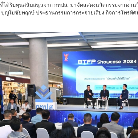
ี่ได้รับทุนสนับสนุนจาก กทปส. มาจัดแสดงนวัตกรรมจากงานว
 บุญใบชัยพฤกษ์ ประธานกรรมการกระจายเสียง กิจการโทรทัศ