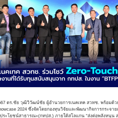
67 ดร.ชัย วุฒิวิวัฒน์ชัย ผู้อำนวยการเนคเทค สวทช. พร้อมด
owcase 2024 ซึ่งจัดโดยกองทุนวิจัยและพัฒนากิจการกระจายเ
ระโยชน์สาธารณะ(กทปส.) ภายใต้สโลแกน “ส่งต่อพลังหนุน ส่งทุ