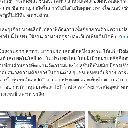
แม่นยำ รวมถึงมีแดชบอร์ดเฉพาะสำหรับแต่ละองค์กรเพื่อเฝ้าระ
ะความเชี่ยวชาญจำกัดในการรับมือกับภัยคุกคามทางไซเบอร์ เช
ัฐที่ไม่มีทีมเฉพาะด้าน
ละธุรกิจขนาดเล็กถึงกลางที่ต้องการเพิ่มศักยภาพด้านความปลอ
์มนี้ไปปรับใช้งาน สามารถดูรายละเอียดเพิ่มเติมได้ที่ (
Zero
มีผลงานจาก สวทช. มาร่วมจัดแสดงอีกหนึ่งผลงาน ได้แก่
“Rob
นต์และเทคโนโลยี IoT ในประเทศไทย โดยมีเป้าหมายหลักคือส
าเซียนผ่านการพัฒนานวัตกรรมและโซลูชันที่ทันสมัย มีการเชื่
อตอบสนองความต้องการในด้านต่าง ๆ เช่น หุ่นยนต์บริการ กา
ำเข้าหุ่นยนต์และ IoT จากต่างประเทศ และเพิ่มขีดความสาม
ระกอบการด้านหุ่นยนต์และ IoT ในประเทศไทย รวมถึงอุตสาหกร
การแพทย์ และการผลิต