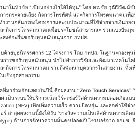
สวนาในหัวข้อ “เขียนอย่างไรให้ได้ทุน” โดย ดร.ชัย วุฒิวิวั
จการกระจายเสียง กิจการโทรทัศน์ และกิจการโทรคมนาคมเพื
ทำงานกลั่นกรองโครงการและงบประมาณที่ใช้จ่ายจากเงินกองท
 และกิจการโทรคมนาคมเพื่อประโยชน์สาธารณะ ร่วมแบ่งปันมุ
ประสงค์จะยื่นขอรับทุนสนับสนุนจาก กทปส.
้วยบูธนิทรรศการ 12 โครงการ โดย กทปส. ในฐานะกองทุนที่มีว
ครงการขอรับทุนสนับสนุน นำไปทำการวิจัยและพัฒนาเทคโนโลยีท
 และกิจการโทรคมนาคม รวมถึงพัฒนาบุคลากรในสายงาน ทั้ง
นเชิงอุตสาหกรรม
ี่มาร่วมจัดแสดงในปีนี้ คือผลงาน
“Zero-Touch Services”
ว
 เป็นระบบให้บริการเน็ตเวิร์คเซอร์วิสด้านความปลอดภัยแบบ
lization (NFV) เพื่อเพิ่มความเร็ว ความยืดหยุ่น และลดค่าใช
์ ล่าสุดผลงานนี้ยังได้รับ ‘รางวัลความเป็นเลิศด้านความคิด
totype) ด้านการรักษาความมั่นคงปลอดภัยไซเบอร์จาก สกมช. อี