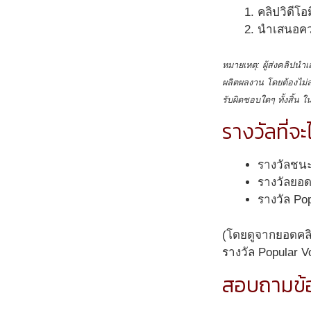
คลิปวิดีโ
นำเสนอควา
หมายเหตุ: ผู้ส่งคลิปนำเ
ผลิตผลงาน โดยต้องไม่ล
รับผิดชอบใดๆ ทั้งสิ้น 
รางวัลที่จะ
รางวัลชนะ
รางวัลยอดเ
รางวัล Po
(โดยดูจากยอดคลิปท
รางวัล Popular V
สอบถามข้