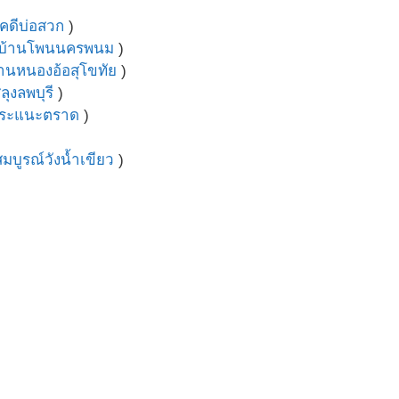
คดีบ่อสวก
)
บ้านโพนนครพนม
)
้านหนองอ้อสุโขทัย
)
ลุงลพบุรี
)
าระแนะตราด
)
มบูรณ์วังน้ำเขียว
)