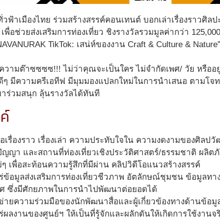
่วฟ้าเมืองไทย ร่วมสร้างสรรค์คอนเทนต์ บอกเล่าเรื่องราวศิลปะ
 เพื่อช่วยส่งเสริมการท่องเที่ยว ชิงรางวัลรวมมูลค่ากว่า 125,0
VANURAK TikTok: เสน่ห์ของงาน Craft & Culture & Nature
ความต๊าซซซซ!!! ไม่ว่าคุณจะเป็นใคร ไม่จำกัดเพศ/ วัย หรืออ
ดีๆ มีความครีเอทีฟ มีมุมมองแปลกใหม่ในการนำเสนอ ตามโจทย์พื
ร่วมสนุก ลุ้นรางวัลได้ทันที
ค์
นอเรื่องราว เรื่องเล่า ความประทับใจใน ความงดงามของศิลปวัฒ
ิปัญญา และสถานที่ท่องเที่ยวเชิงประวัติศาสตร์/ธรรมชาติ ผลิต
ๆ เพื่อสะท้อนความรู้สึกที่มีผ่าน
คลิปวิดีโอแนวสร้างสรรค์
ร่ข้อมูลส่งเสริมการท่องเที่ยวชีวภาพ อัตลักษณ์ชุมชน ข้อมูลทา
ศ ซึ่งมีศักยภาพในการนำไปพัฒนาต่อยอดได้
อข่ายความร่วมมือของนักพัฒนาสื่อและผู้เกี่ยวข้องทางด้านข้อ
ร่ผลงานของศูนย์ฯ ให้เป็นที่รู้จักและผลักดันให้เกิดการใช้งานจร