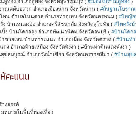
อู่ทอง อำเภออู่ทอง จังหวัดสุพรรณบุรี (
#เมืองโบราณอู่ทอง
)
ราณคดีบ่อสวก อำเภอเมืองน่าน จังหวัดน่าน (
#ถิ่นฐานโบราณ
นโพน ตำบลโนนตาล อำเภอท่าอุเทน จังหวัดนครพนม (
#ไทญ้อ
ั่ง บ้านหนองอ้อ อำเภอศรีสัชนาลัย จังหวัดสุโขทัย (
#ไทครั่งบ
บิ้ง บ้านโคกสลุง อำเภอพัฒนานิคม จังหวัดลพบุรี (
#บ้านโคกส
ป่าชายเลน บ้านท่าระแนะ อำเภอเมือง จังหวัดตราด (
#บ้านท่
แดง อำเภอท้ายเหมือง จังหวัดพังงา ( #บ้านท่าดินแดงพังงา )
สุขสมบูรณ์ อำเภอวังน้ำเขียว จังหวัดนครราชสีมา (
#บ้านสุขส
ห้คะแนน
้างสรรค์
มหมายในพื้นที่ท่องเที่ยว