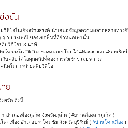
ข่งขัน
ลิปวีดีโอในเชิงสร้างสรรค์ นำเสนอข้อมูลความหลากหลายทางชี
ิปัญญา ประเพณี
ของเขตพื้นที่ที่กำหนดเท่านั้น
ิปวีดีโอ1-3 นาที
่งขันโพสลงใน TikTok ของตนเอง โดยใส่ #Navanurak #นวนุรักษ์
ำกับคลิปวีดีโอทุกคลิปที่ต้องการส่งเข้าร่วมประกวด
ทคนิคในการถ่ายคลิปวีดีโอ
หมาย
งหวัด ดังนี้
่า อำเภอเมืองภูเก็ต จังหวัดภูเก็ต ( #ย่านเมืองเก่าภูเก็ต )
โคกเมือง อำเภอประโคนชัย จังหวัดบุรีรัมย์ (
#บ้านโคกเมือง
)