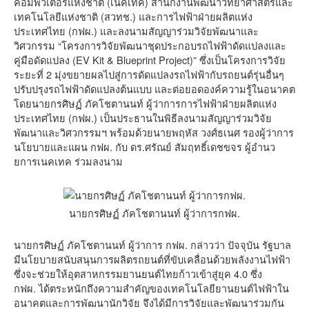
คอมพิวเตอร์แห่งชาติ (เนคเทค) สำนักงานพัฒนาวิทยาศาสตร์และ
เทคโนโลยีแห่งชาติ (สวทช.) และการไฟฟ้าฝ่ายผลิตแห่ง
ประเทศไทย (กฟผ.) และลงนามสัญญาร่วมวิจัยพัฒนาและ
วิศวกรรม “โครงการวิจัยพัฒนาชุดประกอบรถไฟฟ้าดัดแปลงและ
คู่มือดัดแปลง (EV Kit & Blueprint Project)” ซึ่งเป็นโครงการวิจัย
ระยะที่ 2 มุ่งขยายผลไปสู่การดัดแปลงรถไฟฟ้ากับรถยนต์รุ่นอื่นๆ
ปรับปรุงรถไฟฟ้าดัดแปลงต้นแบบ และต่อยอดองค์ความรู้ในอนาคต
โดยนายกรศิษฏ์ ภัคโชตานนท์ ผู้ว่าการการไฟฟ้าฝ่ายผลิตแห่ง
ประเทศไทย (กฟผ.) เป็นประธานในพิธีลงนามสัญญาร่วมวิจัย
พัฒนาและวิศวกรรมฯ พร้อมด้วยนายพฤหัส วงศ์ธเนศ รองผู้ว่าการ
นโยบายและแผน กฟผ. กับ ดร.ศรัณย์ สัมฤทธิ์เดชขจร ผู้อำนว
ยการเนคเทค ร่วมลงนาม
นายกรศิษฏ์ ภัคโชตานนท์ ผู้ว่าการกฟผ.
นายกรศิษฏ์ ภัคโชตานนท์ ผู้ว่าการ กฟผ. กล่าวว่า ปัจจุบัน รัฐบาล
มีนโยบายสนับสนุนการผลิตรถยนต์ที่ขับเคลื่อนด้วยพลังงานไฟฟ้า
ซึ่งจะช่วยให้อุตสาหกรรมยานยนต์ไทยก้าวเข้าสู่ยุค 4.0 ซึ่ง
กฟผ. ได้ตระหนักถึงความสำคัญของเทคโนโลยียานยนต์ไฟฟ้าใน
อนาคตและการพัฒนานักวิจัย จึงได้มีการวิจัยและพัฒนาร่วมกัน