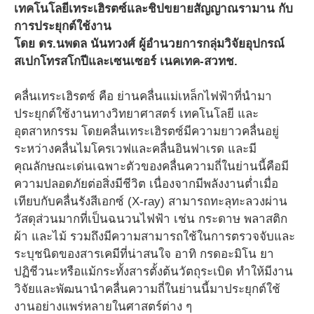
เทคโนโลยีเทระเฮิรตซ์และชิปขยายสัญญาณรามาน กับ
การประยุกต์ใช้งาน
โดย ดร.นพดล นันทวงศ์ ผู้อำนวยการกลุ่มวิจัยอุปกรณ์
สเปกโทรสโกปีและเซนเซอร์ เนคเทค-สวทช.
คลื่นเทระเฮิรตซ์ คือ ย่านคลื่นแม่เหล็กไฟฟ้าที่นำมา
ประยุกต์ใช้งานทางวิทยาศาสตร์ เทคโนโลยี และ
อุตสาหกรรม โดยคลื่นเทระเฮิรตซ์มีความยาวคลื่นอยู่
ระหว่างคลื่นไมโครเวฟและคลื่นอินฟาเรด และมี
คุณลักษณะเด่นเฉพาะตัวของคลื่นความถี่ในย่านนี้คือมี
ความปลอดภัยต่อสิ่งมีชีวิต เนื่องจากมีพลังงานต่ำเมื่อ
เทียบกับคลื่นรังสีเอกซ์ (X-ray) สามารถทะลุทะลวงผ่าน
วัสดุส่วนมากที่เป็นฉนวนไฟฟ้า เช่น กระดาษ พลาสติก
ผ้า และไม้ รวมถึงมีความสามารถใช้ในการตรวจจับและ
ระบุชนิดของสารเคมีที่น่าสนใจ อาทิ กรดอะมิโน ยา
ปฏิชีวนะหรือแม้กระทั้งสารตั้งต้นวัตถุระเบิด ทำให้มีงาน
วิจัยและพัฒนานำคลื่นความถี่ในย่านนี้มาประยุกต์ใช้
งานอย่างแพร่หลายในศาสตร์ต่าง ๆ