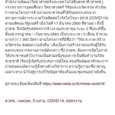
สำนักงานพัฒนาวิทยาศาสตร์และเทคโนโลยีแห่งชาติ (สวทช.)
กระทรวงการอุดมศึกษา วิทยาศาสตร์ วิจัยและนวัตกรรม ดำเนิน
การตามโครงการจ้างงานประชาชนที่ได้รับผลกระทบจาก
สถานการณ์การระบาดโรคติดต่อไวรัสโคโรนา 2019 (COVID-19)
ตามมติคณะรัฐมนตรี เมื่อวันที่ 17 มีนาคม 2563 ที่ผ่านมา ทั้งนี้
สวทช. จึงเปิดรับสมัครการจ้างงานประชาชน ระยะ 2 ซึ่งจะมีขึ้น
ตั้งแต่ กรกฎาคม – กันยายน 2563 เป็นระยะเวลา 3 เดือน จำนวน
มากกว่า 1,900 อัตรา ผ่านโครงการที่มีชื่อว่า “วิจัย 6 ภาค สร้าง
นวัตกรรม ส่งต่อความยั่งยืน” เพื่อเป็นการสร้างงานรองรับผู้ได้รับ
ผลกระทบจากสถานการณ์ดังกล่าว ซึ่ง สวทช. ต้องการเปิดโอกาส
ให้ประชาชนทั่วไป ร่วมเป็นส่วนหนึ่งของการเป็นทีมทำงานวิจัย
ช่วยชาติ เรียนรู้เปิดรับประสบการณ์ใหม่ ส่งเสริมพัฒนาทักษะการ
ถ่ายทอดองค์ความรู้ทั้งทางด้านวิชาการ ความรู้ความเชี่ยวชาญ
เฉพาะทาง นำไปสู่การแก้ไขปัญหาท้องถิ่นและชุมชนอย่างยั่งยืน
ดูรายละเอียดเพิ่มเติมที่
https://www.nstda.or.th/mhesi-covid19/
สวทช.,
เนคเทค,
จ้างงาน,
COVID-19,
สมัครงาน