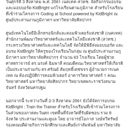
วันศุกร์ที่ 3 สิงหาคม พ.ศ. 2561 เนคเทค-สวทช. จัดกิจกรรมอบรม
และมอบบอร์ด KidBright แก่โรงเรียนตามภูมิภาค สำหรับโรงเรียน
ที่เข้าร่วมโครงการ Coding at School powered by KidBright ณ
ศูนย์ประสานงานภูมิภาคฯ มหาวิทยาลัยศิลปากร
ศูนย์เทคโนโลยีอิเล็กทรอนิกส์และคอมพิวเตอร์แห่งชาติ (เนคเทค)
สำนักงานพัฒนาวิทยาศาสตร์และเทคโนโลยีแห่งชาติ (สวทช.)
กระทรวงวิทยาศาสตร์และเทคโนโลยี จัดให้มีพิธีส่งมอบบอร์ด และ
อบรม KidBright ให้ครูของโรงเรียนในกลุ่ม ณ ศูนย์ประสานงานภู
มิภาคฯ มหาวิทยาลัยศิลปากร จำนวน 63 โรงเรียน โดยผู้ช่วย
ศาสตราจารย์ ดร.นรงค์ ฉิมพาลี คณบดีคณะวิทยาศาสตร์ให้เกียรติ
เป็นประธานร่วมกับ ดร.ศรัณย์ สัมฤทธิ์เดชขจร ผู้อำนวยการเนค
เทค ณ ห้องปฏิบัติการคอมพิวเตอร์ อาคารวิทยาศาสตร์ 1 คณะ
วิทยาศาสตร์ มหาวิทยาลัยศิลปากร วิทยาเขตพระราชวังสนาม
จันทร์ จังหวัดนครปฐม
นอกจากนี้ ระหว่างวันที่ 2-3 สิงหาคม 2561 ยังได้จัดการอบรม
KidBright : Train the Trainer สำหรับโรงเรียนที่เข้าร่วมโครงการ
ในส่วนของภาคตะวันตก เขตพื้นที่จังหวัดที่รับผิดชอบ รวม 8
จังหวัด ประสานงานและดูแล โดย อาจารย์โอภาส วงษ์ทวีทรัพย์
รองคณบดีฝ่ายกิจการนักศึกษาและศิษย์เก่าสัมพันธ์ มหาวิทยาลัย