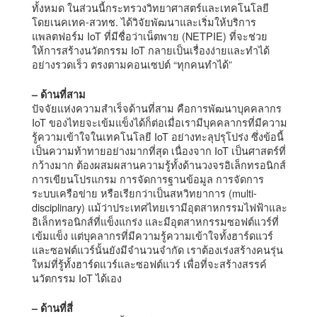
ทั้งหมด ในส่วนนี้กระทรวงวิทยาศาสตร์และเทคโนโลยี
โดยเนคเทค-สวทช. ได้วิจัยพัฒนาและเริ่มให้บริการ
แพลตฟอร์ม IoT ที่มีชื่อว่าเน็ตพาย (NETPIE) ที่จะช่วย
ให้การสร้างนวัตกรรม IoT กลายเป็นเรื่องง่ายและทำได้
อย่างรวดเร็ว ตรงตามคอนเซปต์ “ทุกคนทำได้”
– ด้านที่สาม
ปัจจัยแห่งความสำเร็จด้านที่สาม คือการพัฒนาบุคคลากร
IoT ของไทยจะเข้มแข็งได้ก็ต่อเมื่อเรามีบุคคลากรที่มีความ
รู้ความเข้าใจในเทคโนโลยี IoT อย่างทะลุปรุโปร่ง ซึ่งข้อนี้
เป็นความท้าทายอย่างมากที่สุด เนื่องจาก IoT เป็นศาสตร์ที่
กว้างมาก ต้องผสมผสานความรู้ทั้งด้านวงจรอิเล็กทรอนิกส์
การเขียนโปรแกรม การจัดการฐานข้อมูล การจัดการ
ระบบเครือข่าย หรือเรียกว่าเป็นสหวิทยาการ (multi-
disciplinary) แม้ว่าประเทศไทยเรามีอุตสาหกรรมไฟฟ้าและ
อิเล็กทรอนิกส์ที่แข็งแกร่ง และมีอุตสาหกรรมซอฟต์แวร์ที่
เข้มแข็ง แต่บุคลากรที่มีความรู้ความเข้าใจทั้งฮาร์ดแวร์
และซอฟต์แวร์นั้นยังมีจำนวนจำกัด เราต้องเร่งสร้างคนรุ่น
ใหม่ที่รู้ทั้งฮาร์ดแวร์และซอฟต์แวร์ เพื่อที่จะสร้างสรรค์
นวัตกรรม IoT ได้เอง
– ด้านที่สี่