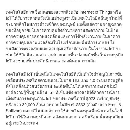
เทคโนโลยีการเชื่อมต่อของสรรพสิ่งหรือ Internet of Things หรือ
IoT ได้รับการคาดหวังเป็นอย่างสูงว่าเป็นเทคโนโลยีคลื่นลูกใหม่ที่
จะมาพลิกโฉมการดำรงชีวิตของมนุษย์ นับตั้งแต่ความชาญฉลาด
ของที่อยู่อาศัยในการควบคุมสิ่งอำนวยความสะดวกภายในบ้าน
การควบคุมการสภาพแวดล้อมและการใช้พลังงานภายในอาคาร
การควบคุมสภาพแวดล้อมในโรงเรือนและพื้นที่การเกษตร ไป
จนถึงการตรวจสอบและควบคุมเครื่องจักรภายในโรงงาน IoT จะ
ช่วยให้ชีวิตมีความสะดวกสบายมากขึ้น ปลอดภัยขึ้น ในภาคธุรกิจ
IoT จะช่วยเพิ่มประสิทธิภาพและลดต้นทุนการผลิต
เทคโนโลยี IoT เป็นหนึ่งในเทคโนโลยีที่เป็นหัวใจสำคัญในการขับ
เคลื่อนประเทศไทยตามแนวนโยบาย Thailand 4.0 ระบบเศรษฐกิจ
ที่ขับเคลื่อนด้วยนวัตกรรม จะเกิดขึ้นไม่ได้เลยหากประเทศไม่มี
องค์ความรู้พื้นฐานด้าน IoT ที่เข้มแข็ง ต่างชาติได้คาดการณ์การ
เม็ดเงินการลงทุนด้าน IoT ของประเทศไทยที่ $973 เหรียญสหรัฐ
หรือกว่า 32,000 ล้านบาทภายในปีพ.ศ. 2563 (อ้างอิงจาก Frost &
Sullivan) คงจะดีไม่น้อยถ้าการใช้จ่ายเงินลงทุนเพื่อนำเทคโนโลยี
IoT มาใช้ในภาคธุรกิจ ภาคสังคมและภาคครัวเรือน นั้นหมุนเวียน
อยู่ภายในประเทศ