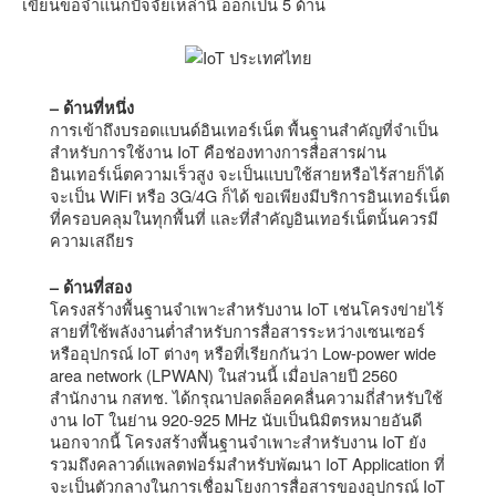
เขียนขอจำแนกปัจจัยเหล่านี้ ออกเป็น 5 ด้าน
– ด้านที่หนึ่ง
การเข้าถึงบรอดแบนด์อินเทอร์เน็ต พื้นฐานสำคัญที่จำเป็น
สำหรับการใช้งาน IoT คือช่องทางการสื่อสารผ่าน
อินเทอร์เน็ตความเร็วสูง จะเป็นแบบใช้สายหรือไร้สายก็ได้
จะเป็น WiFi หรือ 3G/4G ก็ได้ ขอเพียงมีบริการอินเทอร์เน็ต
ที่ครอบคลุมในทุกพื้นที่ และที่สำคัญอินเทอร์เน็ตนั้นควรมี
ความเสถียร
– ด้านที่สอง
โครงสร้างพื้นฐานจำเพาะสำหรับงาน IoT เช่นโครงข่ายไร้
สายที่ใช้พลังงานต่ำสำหรับการสื่อสารระหว่างเซนเซอร์
หรืออุปกรณ์ IoT ต่างๆ หรือที่เรียกกันว่า Low-power wide
area network (LPWAN) ในส่วนนี้ เมื่อปลายปี 2560
สำนักงาน กสทช. ได้กรุณาปลดล็อคคลื่นความถี่สำหรับใช้
งาน IoT ในย่าน 920-925 MHz นับเป็นนิมิตรหมายอันดี
นอกจากนี้ โครงสร้างพื้นฐานจำเพาะสำหรับงาน IoT ยัง
รวมถึงคลาวด์แพลตฟอร์มสำหรับพัฒนา IoT Application ที่
จะเป็นตัวกลางในการเชื่อมโยงการสื่อสารของอุปกรณ์ IoT