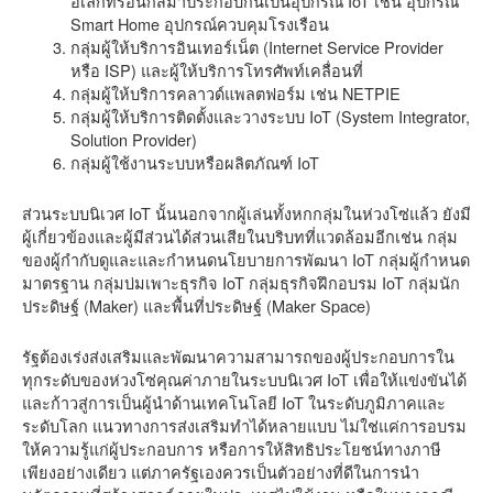
อิเล็กทรอนิกส์มาประกอบกันเป็นอุปกรณ์ IoT เช่น อุปกรณ์
Smart Home อุปกรณ์ควบคุมโรงเรือน
กลุ่มผู้ให้บริการอินเทอร์เน็ต (Internet Service Provider
หรือ ISP) และผู้ให้บริการโทรศัพท์เคลื่อนที่
กลุ่มผู้ให้บริการคลาวด์แพลตฟอร์ม เช่น NETPIE
กลุ่มผู้ให้บริการติดตั้งและวางระบบ IoT (System Integrator,
Solution Provider)
กลุ่มผู้ใช้งานระบบหรือผลิตภัณฑ์ IoT
ส่วนระบบนิเวศ IoT นั้นนอกจากผู้เล่นทั้งหกกลุ่มในห่วงโซ่แล้ว ยังมี
ผู้เกี่ยวข้องและผู้มีส่วนได้ส่วนเสียในบริบทที่แวดล้อมอีกเช่น กลุ่ม
ของผู้กำกับดูและและกำหนดนโยบายการพัฒนา IoT กลุ่มผู้กำหนด
มาตรฐาน กลุ่มบ่มเพาะธุรกิจ IoT กลุ่มธุรกิจฝึกอบรม IoT กลุ่มนัก
ประดิษฐ์ (Maker) และพื้นที่ประดิษฐ์ (Maker Space)
รัฐต้องเร่งส่งเสริมและพัฒนาความสามารถของผู้ประกอบการใน
ทุกระดับของห่วงโซ่คุณค่าภายในระบบนิเวศ IoT เพื่อให้แข่งขันได้
และก้าวสู่การเป็นผู้นำด้านเทคโนโลยี IoT ในระดับภูมิภาคและ
ระดับโลก แนวทางการส่งเสริมทำได้หลายแบบ ไม่ใช่แค่การอบรม
ให้ความรู้แก่ผู้ประกอบการ หรือการให้สิทธิประโยชน์ทางภาษี
เพียงอย่างเดียว แต่ภาครัฐเองควรเป็นตัวอย่างที่ดีในการนำ