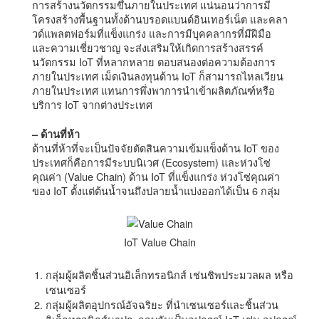
การสร้างนวัตกรรมขึ้นภายในประเทศ แน่นอนว่าการมี
โครงสร้างพื้นฐานทั้งด้านบรอดแบนด์อินเทอร์เน็ต และคลา
วด์แพลตฟอร์มที่แข็งแกร่ง และการมีบุคคลากรที่มีฝีมือ
และความเชี่ยวชาญ จะส่งเสริมให้เกิดการสร้างสรรค์
นวัตกรรม IoT ที่หลากหลาย ตอบสนองต่อความต้องการ
ภายในประเทศ เม็ดเงินลงทุนด้าน IoT ก็สามารถไหลเวียน
ภายในประเทศ แทนการพึ่งพาการนำเข้าผลิตภัณฑ์หรือ
บริการ IoT จากต่างประเทศ
– ด้านที่ห้า
ด้านที่ห้าที่จะเป็นปัจจัยตัดสินความเข้มแข็งด้าน IoT ของ
ประเทศก็คือการมีระบบนิเวศ (Ecosystem) และห่วงโซ่
คุณค่า (Value Chain) ด้าน IoT ที่แข็งแกร่ง ห่วงโซ่คุณค่า
ของ IoT ตั้งแต่ต้นน้ำจนถึงปลายน้ำแบ่งออกได้เป็น 6 กลุ่ม
IoT Value Chain
กลุ่มผู้ผลิตชิ้นส่วนอิเล็กทรอนิกส์ เช่นชิพประมวลผล หรือ
เซนเซอร์
กลุ่มผู้ผลิตอุปกรณ์อัจฉริยะ ที่นำเซนเซอร์และชิ้นส่วน