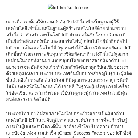
กล่าวคือ เราต้องให้ความสำคัญกับ IoT ไม่เพียงในฐานะผู้ใช้
เทคโนโลยีเท่านั้น แต่ในฐานะผู้สร้างเทคโนโลยีด้วย ท่านทราบ
หรือไม่ว่า สำหรับเทคโนโลยี IoT ประเทศในซีกโลกตะวันตก (ที่
เป็นผู้สร้างอินเทอร์เน็ต และสมาร์ทโฟน) กลับไม่ใช่ผู้นำอีกต่อไป
IoT กลายเป็นเทคโนโลยีที่ “ทุกคนทำได้” มีการวิจัยและพัฒนา IoT
เกิดขึ้นทั่วโลก เพราะต้นทุนการวิจัยพัฒนาด้าน IoT นั้นไม่สูงมาก
เหมือนในอดีตที่ผ่านมา แต่ปัจจุบันโลกยังปราศจากผู้นำด้าน IoT
อย่างชัดเจน อันที่จริงแล้ว ทั่วโลกกำลังจับตาดูทวีปเอเชียของเรา
ด้วยเหตุผลหลายประการ ประเทศจีนมีบทบาทสำคัญในฐานะผู้ผลิต
ชิ้นส่วนอิเล็กทรอนิกส์สมัยใหม่ ที่มีคุณภาพสูงและราคาถูกชนิดที่
ไม่มีประเทศใดในโลกแข่งได้ เกาหลี ในฐานะผู้ผลิตอุปกรณ์เครื่อง
ใช้อัจฉริยะ และสมาร์ทโฟน ญี่ปุ่นในฐานะผู้นำในเทคโนโลยีหุ่น
ยนต์และระบบอัตโนมัติ
ประเทศไทยเอง ก็มีศักยภาพไม่น้อยที่จะก้าวสู่การเป็นผู้นำด้าน
เทคโนโลยี IoT ในระดับภูมิภาค และระดับโลก การที่จะก้าวไปสู่
การเป็นผู้เล่นระดับโลกได้นั้น เราต้องเข้าใจบริบทความท้าทาย
และปัจจัยแห่งความสำเร็จ (Critical Success Factor) ของ IoT ซึ่งผู้