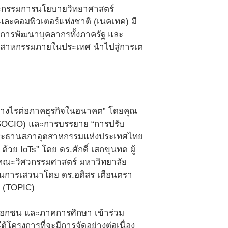
คณะกรรมการนโยบายวิทยาศาสตร์
และคอมพิวเตอร์แห่งชาติ (เนคเทค) มี
กิดการพัฒนาบุคลากรทั้งภาครัฐ และ
ุตสาหกรรมภายในประเทศ นำไปสู่การเต
อย่างไรต่อภาคธุรกิจในอนาคต” โดยคุณ
(ASOCIO) และการบรรยาย “การปรับ
ริ ประธานสภาอุตสาหกรรมแห่งประเทศไทย
้วย IoTs” โดย ดร.ศักดิ์ เสกขุนทด ผู้
ม คณะวิศวกรรมศาสตร์ มหาวิทยาลัย
นินการเสวนาโดย ดร.อดิสร เตือนตรา
์ (TOPIC)
คเอกชน และภาคการศึกษา เข้าร่วม
ครงการที่จะมีการจัดอย่างต่อเนื่อง