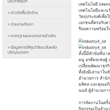
ประกาศอื่นๆ
เทคโนโลยี Inter
เทคโนโลยีและนวัต
> ข่าวจัดซื้อจัดจ้าง
วัตถุประสงค์เพื่
เอกชนที่ตรงกับ
> ร่วมงานกับเรา
รียมความพร้อมในย
> มาตรฐานและเอกสารอ้างอิง
> ข้อมูลการให้ทุนวิจัยระดับหลัง
ปริญญาเอก
ทั้งนี้มีหัวข้อท
มนู อรดีดลเชษฐ์
เปลี่ยนพัฒนาธุร
ทั้งยังมีเสวนาในห
อำนวยการ สำนักง
มหิดล และคุณอภิ
นนท์ ผู้อำนวยการ
การจัดงานในครั้
กิจกรรมเป็นจำนว