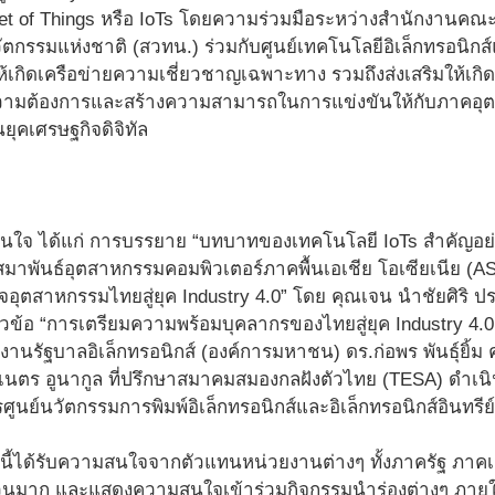
net of Things หรือ IoTs โดยความร่วมมือระหว่างสำนักงาน
กรรมแห่งชาติ (สวทน.) ร่วมกับศูนย์เทคโนโลยีอิเล็กทรอนิกส์
อให้เกิดเครือข่ายความเชี่ยวชาญเฉพาะทาง รวมถึงส่งเสริมให้เ
ความต้องการและสร้างความสามารถในการแข่งขันให้กับภาคอ
ุคเศรษฐกิจดิจิทัล
ี่น่าสนใจ ได้แก่ การบรรยาย “บทบาทของเทคโนโลยี IoTs สำคัญ
 สมาพันธ์อุตสาหกรรมคอมพิวเตอร์ภาคพื้นเอเชีย โอเซียเนีย 
กิจอุตสาหกรรมไทยสู่ยุค Industry 4.0” โดย คุณเจน นำชัยศิ
ัวข้อ “การเตรียมความพร้อมบุคลากรของไทยสู่ยุค Industry 4.0 ด
านรัฐบาลอิเล็กทรอนิกส์ (องค์การมหาชน) ดร.ก่อพร พันธุ์ยิ้
เนตร อูนากูล ที่ปรึกษาสมาคมสมองกลฝังตัวไทย (TESA) ดำเ
ศูนย์นวัตกรรมการพิมพ์อิเล็กทรอนิกส์และอิเล็กทรอนิกส์อินทรีย
งนี้ได้รับความสนใจจากตัวแทนหน่วยงานต่างๆ ทั้งภาครัฐ ภา
นมาก และแสดงความสนใจเข้าร่วมกิจกรรมนำร่องต่างๆ ภายใต้โ