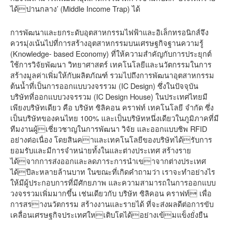
ได้ปานกลาง’ (Middle Income Trap) ได้
การพัฒนาและยกระดับอุตสาหกรรมไฟฟ้าและอิเล็กทรอนิกส์จึง
ควรมุ่งเน้นไปที่การสร้างอุตสาหกรรมบนเศรษฐกิจฐานความรู้
(Knowledge- based Economy) ที่ให้ความสำคัญกับการประยุกต์
ใช้การวิจัยพัฒนา วิทยาศาสตร์ เทคโนโลยีและนวัตกรรมในการ
สร้างมูลค่าเพิ่มให้กับผลิตภัณฑ์ รวมไปถึงการพัฒนาอุตสาหกรรม
ต้นน้ำที่เป็นการออกแบบวงจรรวม (IC Design) ซึ่งในปัจจุบัน
บริษัทที่ออกแบบวงจรรวม (IC Design House) ในประเทศไทยมี
เพียงบริษัทเดียว คือ บริษัท ซิลิคอน คราฟท์ เทคโนโลยี จำกัด ซึ่ง
เป็นบริษัทของคนไทย 100% และเป็นบริษัทหนึ่งเดียวในภูมิภาคที่มี
ทีมงานผู้เชี่ยวชาญในการพัฒนา วิจัย และออกแบบชิพ RFID
อย่างต่อเนื่อง โดยสินคาและเทคโนโลยีของบริษัทได้รับการ
ยอมรับและมีการจำหน่ายทั้งในและต่างประเทศ สร้างราย
ได้จากการส่งออกและลดภาระการนำเขาจากต่างประเทศ
ได้ปีละหลายล้านบาท ในขณะที่เกิดคำถามว่า เราจะทำอย่างไร
ให้มีผู้ประกอบการที่มีศักยภาพ และความสามารถในการออกแบบ
วงจรรวมเพิ่มมากขึ้น เช่นเดียวกับ บริษัท ซิลิคอน คราฟท์ เพื่อ
การสรางนวัตกรรม สร้างงานและรายได้ ที่จะส่งผลดีต่อการขับ
เคลื่อนเศรษฐกิจประเทศใหเติบโตได้อย่างเข้มแข็งยั่งยืน