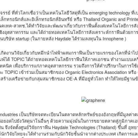
ศจรรย์ ที่ทั่วโลกเชื่อว่าเป็นเทคโนโลยีวัสดุที่เป็น emerging technolog
ล็กทรอนิกส์และอิเล็กทรอนิกส์อินทรีย์ หรือ Thailand Organic and Print
นคเทค-สวทช.ได้ทำวิจัยและพัฒนาเกี่ยวกับกราฟีนตั้งแต่เทคโนโลยีการส
ชิงอุตสาหกรรม และได้ถ่ายทอดเทคโนโลยีการสังเคราะห์กราฟีนด้วยการล
เป็นบริษัท startup (ในภายหลัง Haydale ได้ร่วมลงทุนใน Innophene )
้เกิดงานวิจัยเกี่ยวกับหมึกนำไฟฟ้าผสมกราฟีนเป็นรายแรกของโลกที่นำไป
ิมพ์ได้ TOPIC ได้ถ่ายทอดเทคโนโลยีกราฟีนให้ภาคเอกชน ทำงานแบบเครื
คนิค เพื่อบริการแก่ภาคอุตสาหกรรม รวมถึงการให้คำปรึกษาในการใช้เท
ะ TOPIC เข้าร่วมเป็นสมาชิกของ Organic Electronics Association หรือ 
่อสร้างเครือข่ายกับกลุ่มสมาชิกของ OE-A ที่มีอยู่ทั่วโลก ทำให้ไทยมีฐาน
ndustries เป็นบริษัทจดทะเบียนในตลาดหลักทรัพย์ของอังกฤษที่มีมูลค่าต
อยอดไปยังวัสดุนาโนอื่นๆ ด้วยความมุ่งมั่นในการขยายตลาดสู่ภูมิภาคเอเ
น จึงจัดตั้งศูนย์วิจัยกราฟีน Haydale Technologies (Thailand) ขึ้นที่ 
ักวิจัยไทยจะได้ทำงานร่วมกับนักวิจัยชั้นนำจากต่างประเทศ เกิดการแล