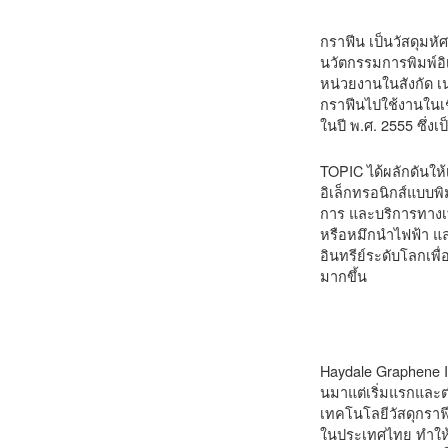
กราฟีน เป็นวัสดุมหั
นวัตกรรมการพิมพ์อิเ
หน่วยงานในสังกัด เ
กราฟีนไปใช้งานในเ
ในปี พ.ศ. 2555 ซึ่ง
TOPIC ได้ผลักดันให
อิเล็กทรอนิกส์แบบพ
การ และบริการทางเท
หรือหมึกนำไฟฟ้า แล
อินทรีย์ระดับโลกเพื
มากขึ้น
Haydale Graphene I
นมาแต่เริ่มแรกและต่
เทคโนโลยีวัสดุกราฟี
ในประเทศไทย ทำให้น