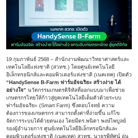
19 กุมภาพันธ์ 2568 – สำนักงานพัฒนาวิทยาศาสตร์และ
เทคโนโลยีแห่งชาติ (สวทช.) โดยศูนย์เทคโนโลยี
อิเล็กทรอนิกส์และคอมพิวเตอร์แห่งชาติ (เนคเทค) เปิดตัว
“HandySense B-Farm ฟาร์มอัจฉริยะ สร้างง่าย ได้
อย่างใจ”
นวัตกรรมเกษตรดิจิทัลที่ออกแบบมาเพื่อช่วย
เกษตรกรไทยให้ก้าวสู่ยุคเทคโนโลยีเต็มตัวด้วยระบบ
ฟาร์มอัจฉริยะ (Smart Farm) ซึ่งตอบโจทย์ ความ
ต้องการของเกษตรกร สามารถตั้งค่าที่ง่ายขึ้น แก้ไข
จัดการระบบได้ด้วยตนเอง โดยมีดร.พนิตา พงษ์ไพบูลย์
รองผู้อำนวยการ ศูนย์เทคโนโลยีอิเล็กทรอนิกส์และ
คอมพิวเตอร์แห่งชาติ (เนคเทค) สวทช. นายรพีทัศน์ อุ่น