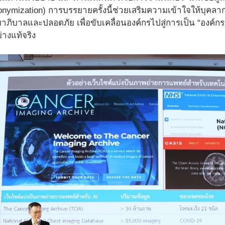
onymization) การบรรยายครั้งนี้ช่วยเสริมความเข้าใจให้บุคล
มาภิบาลและปลอดภัย เพื่อขับเคลื่อนองค์กรไปสู่การเป็น “องค์กร
่างแท้จริง