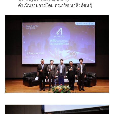
ดำเนินรายการโดย ดร.กริช นาสิงห์ขันธุ์