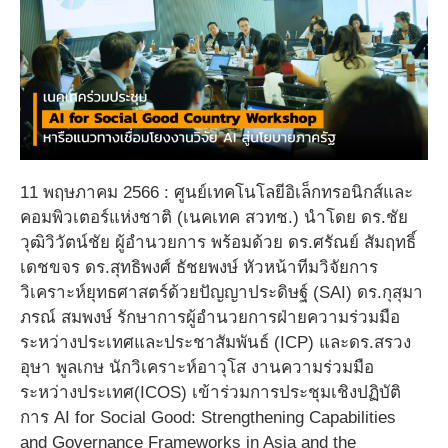
11 พฤษภาคม 2566 : ศูนย์เทคโนโลยีอิเล็กทรอนิกส์และ
คอมพิวเตอร์แห่งชาติ (เนคเทค สวทช.) นำโดย ดร.ชัย
วุฒิวิวัตน์ชัย ผู้อำนวยการ พร้อมด้วย ดร.ศรัณย์ สัมฤทธิ์
เดชขจร ดร.สุทธิพงศ์ ธัชยพงษ์ หัวหน้าทีมวิจัยการ
วิเคราะห์ยุทธศาสตร์ด้วยปัญญาประดิษฐ์ (SAI) ดร.กุสุมา
ภรณ์ สมพงษ์ รักษาการผู้อำนวยการฝ่ายความร่วมมือ
ระหว่างประเทศและประชาสัมพันธ์ (ICP) และดร.สรวง
อุษา พูลเกษ นักวิเคราะห์อาวุโส งานความร่วมมือ
ระหว่างประเทศ(ICOS) เข้าร่วมการประชุมเชิงปฏิบัติ
การ AI for Social Good: Strengthening Capabilities
and Governance Frameworks in Asia and the