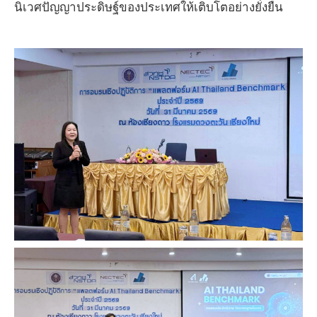
นิเวศปัญญาประดิษฐ์ของประเทศให้เติบโตอย่างยั่งยืน