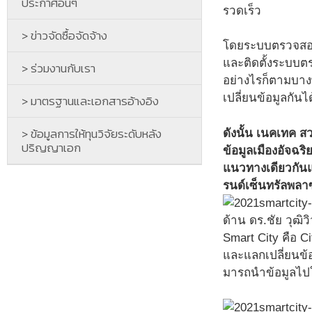
ประกาศอื่นๆ
รวดเร็ว
> ข่าวจัดซื้อจัดจ้าง
โดยระบบตรวจสอบด้
และติดตั้งระบบต
> ร่วมงานกับเรา
อย่างไรก็ตามบางพ
เปลี่ยนข้อมูลกันได
> มาตรฐานและเอกสารอ้างอิง
> ข้อมูลการให้ทุนวิจัยระดับหลัง
ดังนั้น เนคเทค 
ปริญญาเอก
ข้อมูลเมืองอัจฉริ
แนวทางเดียวกันแ
รนด์เซ็นทรัลพลา
ด้าน ดร.ชัย วุฒิ
Smart City คือ C
และแลกเปลี่ยนข้อ
มารถนําข้อมูลไปใ