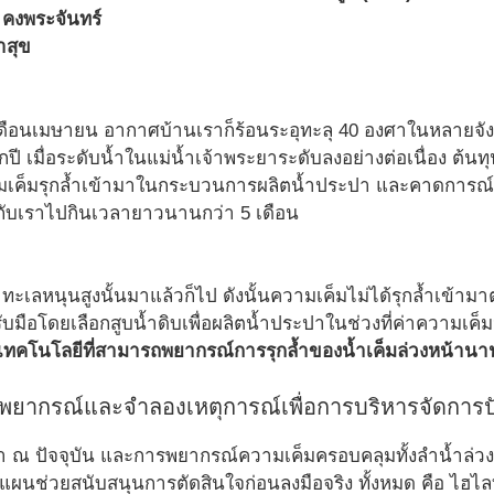
์ คงพระจันทร์
าสุข
ู่เดือนเมษายน อากาศบ้านเราก็ร้อนระอุทะลุ 40 องศาในหลายจังห
ุกปี เมื่อระดับน้ำในแม่น้ำเจ้าพระยาระดับลงอย่างต่อเนื่อง ต้น
มเค็มรุกล้ำเข้ามาในกระบวนการผลิตน้ำประปา และคาดการณ์ว่า
่กับเราไปกินเวลายาวนานกว่า 5 เดือน
้ำทะเลหนุนสูงนั้นมาแล้วก็ไป ดังนั้นความเค็มไม่ได้รุกล้ำเ
ือโดยเลือกสูบน้ำดิบเพื่อผลิตน้ำประปาในช่วงที่ค่าความเค็มน
 เทคโนโลยีที่สามารถพยากรณ์การรุกล้ำของน้ำเค็มล่วงหน้านาน
บบพยากรณ์และจำลองเหตุการณ์เพื่อการบริหารจัดการป
ำ ณ ปัจจุบัน และการพยากรณ์ความเค็มครอบคลุมทั้งลำน้ำล่ว
างแผนช่วยสนับสนุนการตัดสินใจก่อนลงมือจริง ทั้งหมด คือ ไ