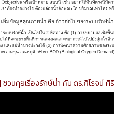
 Oobjective หรือเป้าหมาย แบบนี้ เช่น อยากให้พื้นที่ตรงนี้มี
เราต้องทำอย่างไร ต้องปล่อยน้ำลักษณะใด ปริมาณเท่าไหร่ หรื
่ เพิ่มข้อมูลคุณภาพน้ำ คือ ก้าวต่อไปของระบบรักษ์น้ำ
บบรักษ์น้ำ เป็นไปใน 2 ทิศทาง คือ (1) การขยายผลเชิงพื้นที่
ปได้ที่จะขยายพื้นที่การแสดงผลและพยากรณ์ไปไปยังลุ่มน้ำอื่
กลอง และแม่น้ำบางปะกงได้ (2) การพัฒนาความศักยภาพของร
ค่าความขุ่น อุณหภูมิ pH ค่า BOD (Biological Oxygen Demand)
 ชวนคุยเรื่องรักษ์น้ำ กับ ดร.ศิโรจน์ ศิร