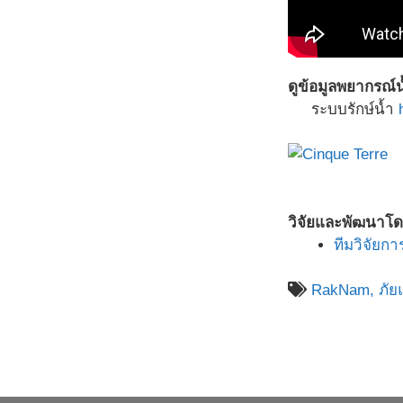
ดูข้อมูลพยากรณ์
ระบบรักษ์น้ำ
วิจัยและพัฒนาโ
ทีมวิจัยก
RakNam,
ภัย