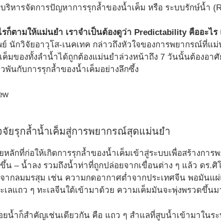
รบริหารจัดการปัญหาการรุกล้ำของน้ำเค็ม หรือ ระบบรักษ์น้ำ 
็ตามให้แม่นยำ เราจำเป็นต้องดูว่า Predictability คืออะไร เ
รัพย์ นักวิจัยอาวุโส-เนคเทค กล่าวถึงหัวใจของการพยากรณ์ที่
มของทั้งลำน้ำได้ถูกต้องแม่นยำล่วงหน้าถึง 7 วันนั้นต้องอาศ
่ยวพันกับการรุกล้ำของน้ำเค็มอย่างลึกซึ้ง
ปัจจัยรุกล้ำน้ำเค็มสู่การพยากรณ์สุดแม่นยำ
ัยหลักที่ก่อให้เกิดการรุกล้ำของน้ำเค็มเข้าสู่ระบบเพื่อสร้างการ
้น – น้ำลง รวมถึงน้ำท่าที่ถูกปล่อยจากเขื่อนต่าง ๆ แล้ว ดร.ศิโร
ิพลจากลมมรสุม เช่น ความกดอากาศต่ำจากประเทศจีน พอมันแผ่เข
ะเลแถว ๆ ทะเลจีนใต้เข้ามาด้วย ความเค็มมันจะพุ่งพรวดขึ้นม
ล่อยน้ำก็สำคัญเช่นเดียวกัน คือ แถว ๆ สำแลที่สูบน้ำเข้ามาในร