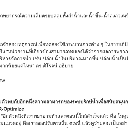
รถพยากรณ์ความเค็มครอบคลุมทั้งลำน้ำและน้ำขึ้น-น้ำลงล่วงหน
รถจำลองเหตุการณ์เพื่อทดลองใช้กระบวนการต่าง ๆ ในการแก้ปัญ
ริง “หน่วยงานที่เกี่ยวข้องสามารถทดลองได้ว่าจากผลการพยากรณ
หารจัดการน้ำ เช่น ปล่อยน้ำในปริมาณมากขึ้น ปล่อยน้ำเป็นจัง
มากน้อยแค่ไหน” ดร.ศิโรจน์ อธิบาย
ียมตัวพบกับอีกหนึ่งความสามารถของระบบรักษ์น้ำเพื่อสนับสนุน
 R-Optimize
า “อีกตัวหนึ่งที่เราพยายามทำและตอนนี้ใกล้สำเร็จแล้ว คือ โมดูลที
แมนมวลอยู่ คือเราลองปรับตรงนั้น ตรงนี้ แล้วดูว่าผลจะเป็นอย