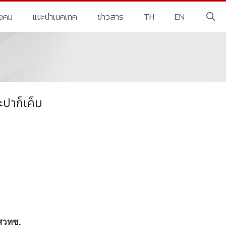
ังคม
แนะนำเนคเทค
ข่าวสาร
TH
EN
ะปาก็เค็ม
-สวทช.