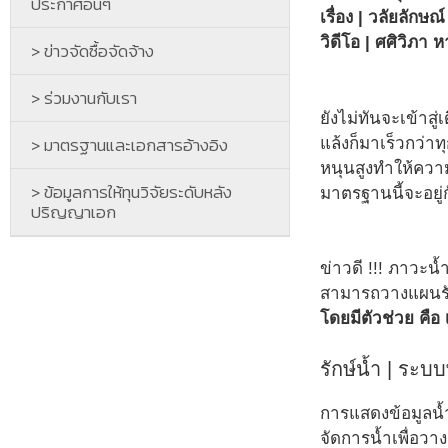
ประกาศอื่นๆ
เรื่อง | วลัยลักษณ
วิดีโอ | ศศิวิภา ห
> ข่าวจัดซื้อจัดจ้าง
> ร่วมงานกับเรา
ยังไม่ทันจะเข้าส
> มาตรฐานและเอกสารอ้างอิง
แล้งก็มาเร็วกว่าท
หนุนสูงทำให้ควา
> ข้อมูลการให้ทุนวิจัยระดับหลัง
มาตรฐานนี้จะอยู
ปริญญาเอก
ข่าวดี !!! ภาวะน
สามารถวางแผนรับม
โดยมีตัวช่วย คือ
รักษ์น้ำ | ระ
การแสดงข้อมูลน้
จัดการน้ำเพื่อว