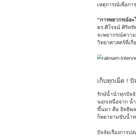
เหตุการณ์เพื่อกา
“การพยากรณ์อะไรก
ดร.ศิโรจน์ ศิริท
จะพยากรณ์ความเค็
วิทยาศาสตร์ที่เกี
เก็บทุกเม็ด ! 
รักษ์น้ำนำทุกปัจจ
นอกเหนือจาก น้ำขึ
ขึ้นมา คือ อิทธ
ก็พยายามขับน้ำท
ปัจจัยเรื่องการป