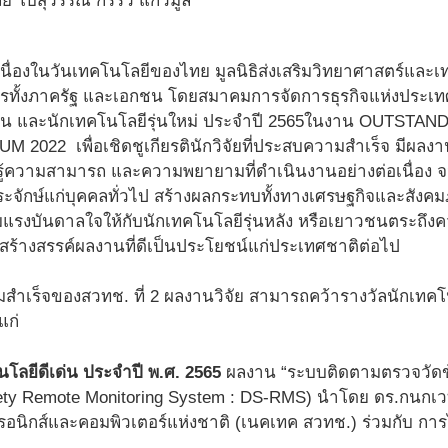
ลย์ โบสุวรรณ
กรรวี แก้วมูล
เนื่องในวันเทคโนโลยีของไทย มูลนิธิส่งเสริมวิทยาศาสตร์และ
รทั้งภาครัฐ และเอกชน โดยสมาคมการจัดการธุรกิจแห่งประเทศไ
เด่น และนักเทคโนโลยีรุ่นใหม่ ประจำปี 2565ในงาน OUT
2022 เพื่อเชิดชูเกียรตินักวิจัยที่ประสบความสำเร็จ มีผลง
รู้ความสามารถ และความพยายามที่ดำเนินงานอย่างต่อเนื่อง จ
ประจักษ์แก่บุคคลทั่วไป สร้างผลกระทบทั้งทางเศรษฐกิจและสัง
ิมแรงบันดาลใจให้กับนักเทคโนโลยีรุ่นหลัง หรือเยาวชนตระถึง
่อสร้างสรรค์ผลงานที่ดีเป็นประโยชน์แก่ประเทศชาติต่อไป
ามสำเร็จของสวทช. ที่ 2 ผลงานวิจัย สามารถคว้ารางวัลนักเทคโ
แก่
นโลยีดีเด่น ประจำปี พ.ศ. 2565
ผลงาน “ระบบติดตามตรวจวัด
fety Remote Monitoring System : DS-RMS)
นำโดย ดร.กนกเวทย์
ทรอนิกส์และคอมพิวเตอร์แห่งชาติ (เนคเทค สวทช.) ร่วมกับ กา