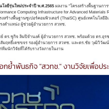
นโลยีรุ่นใหม่ประจำปี พ.ศ.2565
ผลงาน “โครงสร้างพื้นฐานการป
erformance Computing Infrastructure for Advanced Material
ครงสร้างพื้นฐานซูเปอร์คอมพิวเตอร์ (ThaiSC) ศูนย์เทคโนโลยีอ
รงตำแหน่ง ผู้ช่วยผู้อำนวยการ สวทช.
 ดร.ชูกิจ ลิมปิจำนงค์ ผู้อำนวยการ สวทช. พร้อมด้วย ดร.อุร
สัมฤทธิ์เดชขจร รองผู้อำนวยการ สวทช. และดร.ชัย วุฒิวิวัฒน
ทีมนักวิจัยที่ได้รับรางวัลภายในงาน
อกย้ำพันธกิจ "สวทช." งานวิจัยเพื่อป