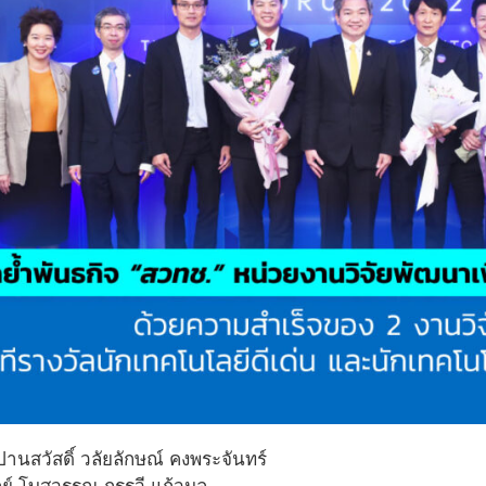
ปานสวัสดิ์ วลัยลักษณ์ คงพระจันทร์