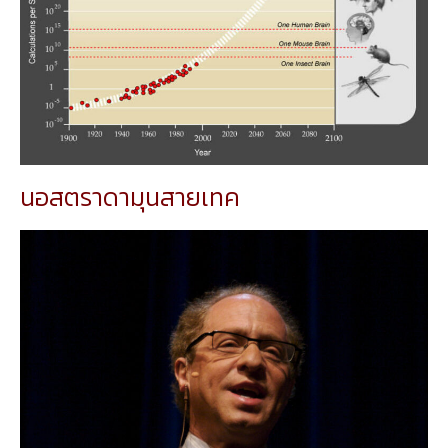
นอสตราดามุนสายเทค