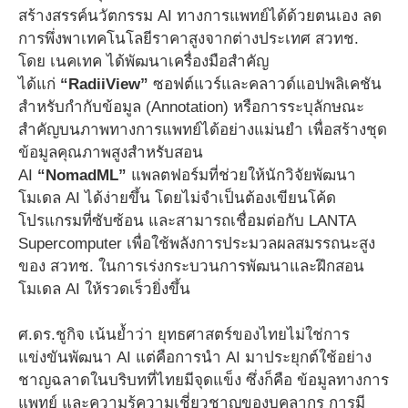
สร้างสรรค์นวัตกรรม AI ทางการแพทย์ได้ด้วยตนเอง ลด
การพึ่งพาเทคโนโลยีราคาสูงจากต่างประเทศ สวทช.
โดย เนคเทค ได้พัฒนาเครื่องมือสำคัญ
ได้แก่
“RadiiView”
ซอฟต์แวร์และคลาวด์แอปพลิเคชัน
สำหรับกำกับข้อมูล (Annotation) หรือการระบุลักษณะ
สำคัญบนภาพทางการแพทย์ได้อย่างแม่นยำ เพื่อสร้างชุด
ข้อมูลคุณภาพสูงสำหรับสอน
AI
“NomadML”
แพลตฟอร์มที่ช่วยให้นักวิจัยพัฒนา
โมเดล AI ได้ง่ายขึ้น โดยไม่จำเป็นต้องเขียนโค้ด
โปรแกรมที่ซับซ้อน และสามารถเชื่อมต่อกับ LANTA
Supercomputer เพื่อใช้พลังการประมวลผลสมรรถนะสูง
ของ สวทช. ในการเร่งกระบวนการพัฒนาและฝึกสอน
โมเดล AI ให้รวดเร็วยิ่งขึ้น
ศ.ดร.ชูกิจ เน้นย้ำว่า ยุทธศาสตร์ของไทยไม่ใช่การ
แข่งขันพัฒนา AI แต่คือการนำ AI มาประยุกต์ใช้อย่าง
ชาญฉลาดในบริบทที่ไทยมีจุดแข็ง ซึ่งก็คือ ข้อมูลทางการ
แพทย์ และความรู้ความเชี่ยวชาญของบุคลากร การมี