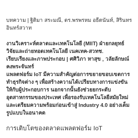
บทความ | ฐิติมา สระมณี, ดร.พรพรหม อธีตนันท์, สิรินทร
อินทร์สวาท
งานวิเคราะห์ตลาดและเทคโนโลยี (MIIT) ฝ่ายกลยุทธ์
วิจัยและถ่ายทอดเทคโนโลยี เนคเทค-สวทช.
เรียบเรียงและภาพประกอบ | ศศิวิภา หาสุข , วลัยลักษณ์
คงพระจันทร์
แพลตฟอร์ม IoT มีความสำคัญต่อการขยายขอบเขตการ
ทำธุรกิจต่าง ๆ เพื่อสร้างความได้เปรียบทางการแข่งขัน
ให้กับผู้ประกอบการ นอกจากนั้นยังช่วยยกระดับ
อุตสาหกรรมของประเทศ เพื่อรองรับเทคโนโลยีสมัยใหม่
และเตรียมความพร้อมก่อนเข้าสู่ Industry 4.0 อย่างเต็ม
รูปแบบในอนาคต
การเติบโตของตลาดแพลตฟอร์ม IoT