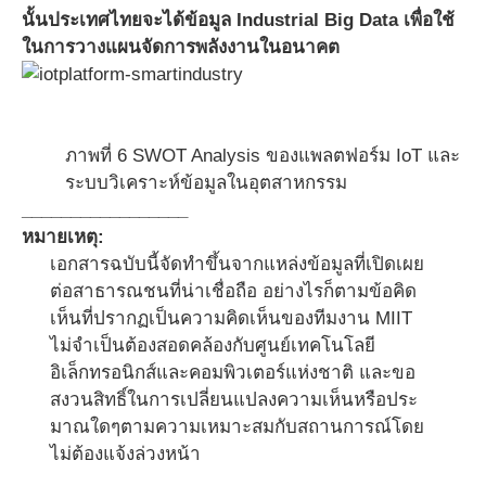
นั้นประเทศไทยจะได้ข้อมูล Industrial Big Data เพื่อใช้
ในการวางแผนจัดการพลังงานในอนาคต
ภาพที่ 6 SWOT Analysis ของแพลตฟอร์ม IoT และ
ระบบวิเคราะห์ข้อมูลในอุตสาหกรรม
_________________
หมายเหตุ:
เอกสารฉบับนี้จัดทำขึ้นจากแหล่งข้อมูลที่เปิดเผย
ต่อสาธารณชนที่น่าเชื่อถือ อย่างไรก็ตามข้อคิด
เห็นที่ปรากฏเป็นความคิดเห็นของทีมงาน MIIT
ไม่จำเป็นต้องสอดคล้องกับศูนย์เทคโนโลยี
อิเล็กทรอนิกส์และคอมพิวเตอร์แห่งชาติ และขอ
สงวนสิทธิ์ในการเปลี่ยนแปลงความเห็นหรือประ
มาณใดๆตามความเหมาะสมกับสถานการณ์โดย
ไม่ต้องแจ้งล่วงหน้า