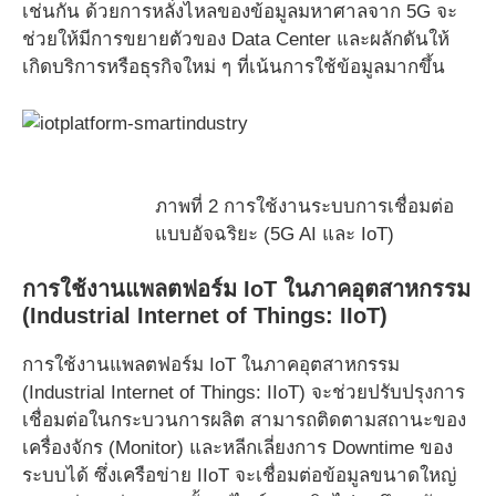
เช่นกัน ด้วยการหลั่งไหลของข้อมูลมหาศาลจาก 5G จะ
ช่วยให้มีการขยายตัวของ Data Center และผลักดันให้
เกิดบริการหรือธุรกิจใหม่ ๆ ที่เน้นการใช้ข้อมูลมากขึ้น
ภาพที่ 2 การใช้งานระบบการเชื่อมต่อ
แบบอัจฉริยะ (5G AI และ IoT)
การใช้งานแพลตฟอร์ม IoT ในภาคอุตสาหกรรม
(Industrial Internet of Things: IIoT)
การใช้งานแพลตฟอร์ม IoT ในภาคอุตสาหกรรม
(Industrial Internet of Things: IIoT) จะช่วยปรับปรุงการ
เชื่อมต่อในกระบวนการผลิต สามารถติดตามสถานะของ
เครื่องจักร (Monitor) และหลีกเลี่ยงการ Downtime ของ
ระบบได้ ซึ่งเครือข่าย IIoT จะเชื่อมต่อข้อมูลขนาดใหญ่