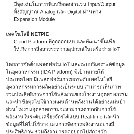
มีจุดเด่นในการเพิ่มหรือลดจำนวน Input/Output
ทั้งสัญญาณ Analog และ Digital ผ่านทาง
Expansion Module
เทคโนโลยี NETPIE
Cloud Platform ที่ถูกออกแบบและพัฒนาขึ้นเพื่อ
ให้เกิดการสื่อสารระหว่างอุปกรณ์ในเครือข่าย IoT
โดยการจัดตั้งแพลตฟอร์ม IoT และระบบวิเคราะห์ข้อมูล
ในอุตสาหกรรม (IDA Platform) มีเป้าหมายให้
ประเทศไทย มีแพลตฟอร์มการยกระดับเทคโนโลยี
อุตสาหกรรมการผลิตอย่างเป็นระบบ สามารถเห็นภาพ
รวมประสิทธิภาพการใช้พลังงานของโรงงานอุตสาหกรรม
และนำข้อมูลไปใช้วางแผนด้านพลังงานได้อย่างแม่นยำ
ส่วนโรงงานอุตสาหกรรมจะสามารถตรวจจับการใช้
พลังงานในระดับเครื่องจักรได้แบบ Real-time และนำ
ข้อมูลที่ได้ไปใช้วางแผนการจัดการพลังงานอย่างมี
ประสิทธิภาพ รวมถึงสามารถต่อยอดไปสู่การวัด