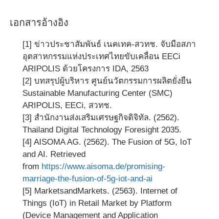
เอกสารอ้างอิง
[1] ข่าวประชาสัมพันธ์ เนคเทค-สวทช. จับมือสภา
อุตสาหกรรมแห่งประเทศไทยขับเคลื่อน EECi
ARIPOLIS ด้วยโครงการ IDA, 2563
[2] บทสรุปผู้บริหาร ศูนย์นวัตกรรมการผลิตยั่งยืน
Sustainable Manufacturing Center (SMC)
ARIPOLIS, EECi, สวทช.
[3] สำนักงานส่งเสริมเศรษฐกิจดิจิทัล. (2562).
Thailand Digital Technology Foresight 2035.
[4] AISOMA AG. (2562). The Fusion of 5G, IoT
and AI. Retrieved
from
https://www.aisoma.de/promising-
marriage-the-fusion-of-5g-iot-and-ai
[5] MarketsandMarkets. (2563). Internet of
Things (IoT) in Retail Market by Platform
(Device Management and Application