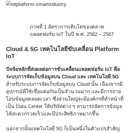
ภาพที่ 1 อัตราการเติบโตของตลาด
แพลตฟอร์ม IoT ในปี พ.ศ. 2562 – 2567
Cloud & 5G เทคโนโลยีขับเคลื่อน Platform
IoT
ปัจจัยหลักที่ส่งผลต่อการขับเคลื่อนแพลตฟอร์ม IoT คือ
ระบบการจัดเก็บข้อมูลบน Cloud และ เทคโนโลยี 5G
สำหรับระบบการจัดเก็บข้อมูลบน Cloud นั้น เนื่องจากมี
อุปกรณ์ที่ใช้เชื่อมต่อกันเป็นจำนวนมาก และมีการถ่าย
โอนข้อมูลตลอดเวลา ซึ่งส่วนใหญ่จะมีองค์กรที่ทำหน้าที่
เป็น Data Center ให้บริษัทต่าง ๆ สามารถจัดการข้อมูล
ได้สะดวกรวดเร็วและมีประสิทธิภาพมากขึ้น
นอกจากนั้นเทคโนโลยี 5G ก็เป็นหนึ่งในตัวแปรสำคัญ