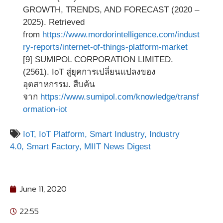
GROWTH, TRENDS, AND FORECAST (2020 –
2025). Retrieved
from
https://www.mordorintelligence.com/indust
ry-reports/internet-of-things-platform-market
[9] SUMIPOL CORPORATION LIMITED.
(2561). IoT สู่ยุคการเปลี่ยนแปลงของ
อุตสาหกรรม. สืบค้น
จาก
https://www.sumipol.com/knowledge/transf
ormation-iot
IoT,
IoT Platform,
Smart Industry,
Industry
4.0,
Smart Factory,
MIIT News Digest
June 11, 2020
22:55