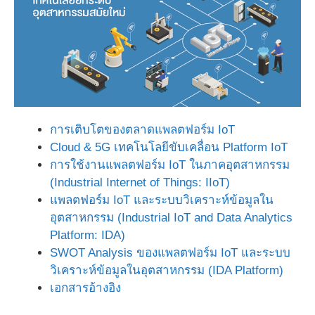
การเติบโตของตลาดแพลตฟอร์ม IoT
Cloud & 5G เทคโนโลยีขับเคลื่อน Platform IoT
การใช้งานแพลตฟอร์ม IoT ในภาคอุตสาหกรรม
(Industrial Internet of Things: IIoT)
แพลตฟอร์ม IoT และระบบวิเคราะห์ข้อมูลใน
อุตสาหกรรม (Industrial IoT and Data Analytics
Platform: IDA)
SWOT Analysis ของแพลตฟอร์ม IoT และระบบ
วิเคราะห์ข้อมูลในอุตสาหกรรม (IDA Platform)
เอกสารอ้างอิง