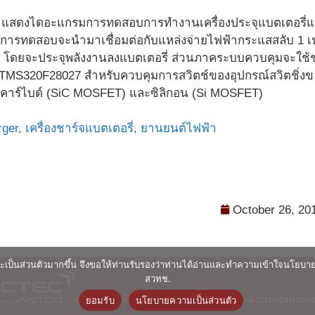
ที่ 2 แสดงไดอะแกรมการทดสอบการทำงานเครื่องประจุแบตเตอรี่
 การทดสอบจะนำมาเชื่อมต่อกับแหล่งจ่ายไฟฟ้ากระแสสลับ 1 เฟส 
ัตต์ โดยจะประจุพลังงานลงแบตเตอรี่ ส่วนภาคระบบควบคุมจะใช้
 TMS320F28027 สำหรับควบคุมการสวิตช์ของอุปกรณ์สวิตชิ่งของ
คาร์ไบด์ (SiC MOSFET) และซิลิกอน (Si MOSFET)
rger,
เครื่องชาร์จแบตเตอรี่,
ยานยนต์ไฟฟ้า
October 26, 20
ื่นและเป็นส่วนตัวมากขึ้น จึงขอให้ท่านรับรองว่าท่านได้อ่านและทำความเข้าใจนโยบ
สวทช.
© ศูนย์เทคโนโลยีอิเล็กทรอนิกส์และคอมพิวเตอร์แห่งชา
ยอมรับ
นโยบายความเป็นส่วนตัว