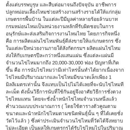
ตั้งแต่บรรพบุรุษ และสืบต่อมาจนถึงปัจจุบัน อาชีพการ
ปลูกหม่อนเลี้ยงไหมช่วยสร้างงานสร้างรายได้ให้แก่กลุ่ม
เกษตรกรพื้นบ้าน ในแต่ละปีมีมูลค่าหลายร้อยล้านบาท
กรมหม่อนไหมเป็นหน่วยงานหลักที่รับผิดชอบในการ
อนุรักษ์และส่งเสริมกิจการงานไหมไทย โดยภารกิจหนึ่ง
คือ การผลิตแผ่นไข่ไหมพันธุ์ดีส่งขายให้แก่เกษตรกร ซึ่ง
ในแต่ละปีหน่วยงานภายใต้สังกัดกรมฯ ผลิตแผ่นไข่ไหม
ส่งให้กับเกษตรปีละกว่าหนึ่งแสนแผ่น ซึ่งแต่ละแผ่นมี
จำนวนไข่ไหมมากถึง 20,000-30,000 ฟอง ปัญหาที่เกิด
ขึ้น คือ การนับไข่ไหมว่ามีเท่าไหร่นั้นทำได้ยากเนื่องจาก
ไข่ไหมมีปริมาณมากและไข่ไหมมีขนาดเล็กเพียง 1
มิลลิเมตรเท่านั้น จึงแทบเป็นไปไม่ได้เลยที่จะนับไข่ไหมที
ละเม็ด ดังนั้นวิธีการนับที่ใช้กันอยู่จึงอาศัยวิธีการชั่งตวง
ไข่ไหมแทน โดยจะชั่งน้ำหนักไข่ไหมจำนวนหนึ่งแล้ว
คำนวณแบบประมาณการ ( โดยใช้ตารางตัวคูณตาม
ขนาดและนำหนักไข่ไหมตามชนิดพันธุ์นั้น ๆ ที่ได้เคยชั่ง
วัดไว้แล้ว ) ซึ่งค่าประเมินจำนวนไข่ไหมที่วัดได้จึงหยาบ
ไม่ละเอียด เป็นผลให้เกษตรกรได้รับไข่ไหมไปในปริมาณ