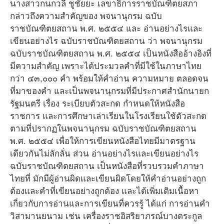
นางสาวกนกวลี ชูชัยยะ เลขาธิการราชบัณฑิตยสภา
กล่าวถึงความสำคัญของ พจนานุกรม ฉบับ
ราชบัณฑิตยสถาน พ.ศ. ๒๕๕๔ และ อ่านอย่างไรและ
เขียนอย่างไร ฉบับราชบัณฑิตยสถาน ว่า พจนานุกรม
ฉบับราชบัณฑิตยสถาน พ.ศ. ๒๕๕๔ เป็นหนังสืออ้างอิงที่
มีความสำคัญ เพราะได้ประมวลคำที่มีใช้ในภาษาไทย
กว่า ๔๓,๐๐๐ คำ พร้อมให้คำอ่าน ความหมาย ตลอดจน
ที่มาของคำ และเป็นพจนานุกรมที่มีประกาศสำนักนายก
รัฐมนตรี เรื่อง ระเบียบตัวสะกด กำหนดให้หนังสือ
ราชการ และการศึกษาเล่าเรียนในโรงเรียนใช้ตัวสะกด
ตามที่ปรากฏในพจนานุกรม ฉบับราชบัณฑิตยสถาน
พ.ศ. ๒๕๕๔ เพื่อให้การเขียนหนังสือไทยมีมาตรฐาน
เดียวกันไม่ลักลั่น ส่วน อ่านอย่างไรและเขียนอย่างไร
ฉบับราชบัณฑิตยสถาน เป็นหนังสือที่รวบรวมคำภาษา
ไทยที่ มักมีผู้อ่านผิดและเขียนผิดโดยให้คำอ่านอย่างถูก
ต้องและคำที่เขียนอย่างถูกต้อง และได้เพิ่มเติมเนื้อหา
เกี่ยวกับการอ่านและการเขียนที่ควรรู้ ได้แก่ การอ่านคำ
วิสามานยนาม เช่น เครื่องราชอิสริยาภรณ์บางตระกูล