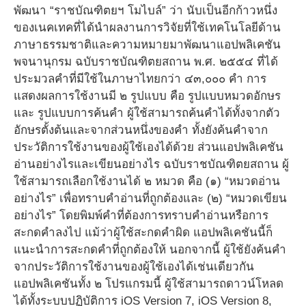
พัฒนา “ราชบัณฑิตยฯ โมไบล์” ว่า นับเป็นอีกก้าวหนึ่ง
ของเนคเทคที่ได้นำผลงานการวิจัยที่ใช้เทคโนโลยีด้าน
ภาษาธรรมชาติและความหมายมาพัฒนาแอปพลิเคชัน
พจนานุกรม ฉบับราชบัณฑิตยสถาน พ.ศ. ๒๕๕๔ ที่ได้
ประมวลคำที่มีใช้ในภาษาไทยกว่า ๔๓,๐๐๐ คำ การ
แสดงผลการใช้งานมี ๒ รูปแบบ คือ รูปแบบหมวดอักษร
และ รูปแบบการค้นคำ ผู้ใช้สามารถค้นคำได้ทั้งจากตัว
อักษรตั้งต้นและจากส่วนหนึ่งของคำ ทั้งยังค้นคำจาก
ประวัติการใช้งานของผู้ใช้เองได้ด้วย ส่วนแอปพลิเคชัน
อ่านอย่างไรและเขียนอย่างไร ฉบับราชบัณฑิตยสถาน ผู้
ใช้สามารถเลือกใช้งานได้ ๒ หมวด คือ (๑) “หมวดอ่าน
อย่างไร” เพื่อทราบคำอ่านที่ถูกต้องและ (๒) “หมวดเขียน
อย่างไร” โดยพิมพ์คำที่ต้องการทราบคำอ่านหรือการ
สะกดคำลงไป แม้ว่าผู้ใช้สะกดคำผิด แอปพลิเคชันนี้ก็
แนะนำการสะกดคำที่ถูกต้องให้ นอกจากนี้ ผู้ใช้ยังค้นคำ
จากประวัติการใช้งานของผู้ใช้เองได้เช่นเดียวกัน
แอปพลิเคชันทั้ง ๒ โปรแกรมนี้ ผู้ใช้สามารถดาวน์โหลด
ได้ทั้งระบบปฏิบัติการ iOS Version 7, iOS Version 8,