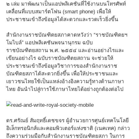
๒ เล่ม มาพัฒนาเป็นแอปพลิเคชันที่ใช้งานบนโทรศัพท์
เคลื่อนที่แบบสมาร์ตโฟน (smart phone) เพื่อให้
ประชาชนเข้าถึงข้อมูลได้สะดวกและรวดเร็วยิ่งขึ้น
สำนักงานราชบัณฑิตยสภาคาดหวังว่า “ราชบัณฑิตยฯ
โมไบล์” แอปพลิเคชันพจนานุกรม ฉบับ
ราชบัณฑิตยสถาน พ.ศ. ๒๕๕๔ และอ่านอย่างไรและ
เขียนอย่างไร ฉบับราชบัณฑิตยสถาน จะช่วยให้
ประชาชนเข้าถึงข้อมูลวิชาการของสำนักงานราช
บัณฑิตยสภาได้สะดวกยิ่งขึ้น เพื่อให้ประชาชนและ
เยาวชนไทยใช้เป็นแหล่งอ้างอิงความรู้ทางด้านภาษา
ไทย อันนำไปสู่การใช้ภาษาไทยได้อย่างถูกต้องต่อไป
ดร.ศรัณย์ สัมฤทธิ์เดชขจร ผู้อำนวยการศูนย์เทคโนโลยี
อิเล็กทรอนิกส์และคอมพิวเตอร์แห่งชาติ (เนคเทค) กล่าว
ถึงความร่วมมือกับสำนักงานราชบัณฑิตยสภา ในการ