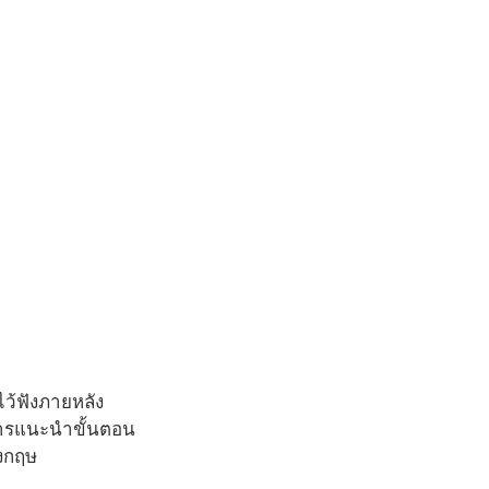
ไว้ฟังภายหลัง
ะการแนะนำขั้นตอน
ังกฤษ