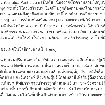
r, YouTube, Pantip.com เป็นต้น เนื่องจากข้อความส่วนใหญ่บนอ
ูด รวมทั้งมีโครงสร้างประโยคที่ไม่ถูกต้องตามหลักไวยากรณ์
ีของ S-Sense จึงถูกคิดค้นและพัฒนาขึ้นมาด้วยเทคนิคการปร
sing) และการทำเหมืองข้อความ (Text Mining) เพื่อให้สามารถ
่างมีประสิทธิภาพ ระบบ S-Sense สามารถนำมาช่วยให้ธุรกิจหรื
้องกับองค์กรของตนและตรวจสอบความพึงพอใจและติดตามทัศนคติขอ
งตนได้ เพื่อให้เข้าใจถึงความต้องการที่แท้จริงของลูกค้าได้ดียิ่
องเทคโนโลยีทางด้านนี้ [Trend]
บันจำนวนปริมาณการโพสต์ข้อความแสดงความคิดเห็นของผู้บริโภค
ออนไลน์ได้เพิ่มจำนวนมากขึ้นอย่างรวดเร็วและต่อเนื่อง เสียงขอ
ิเตียน ล้วนส่งผลกระทบต่อภาพลักษณ์ของผู้ที่ถูกวิจารณ์ทั้งสิ้น 
ตาม และวิเคราะห์เสียงของผู้บริโภคเหล่านี้เพื่อรับรู้ถึงความต
รเพิ่มประสิทธิภาพการบริหารลูกค้าสัมพันธ์ และช่วงชิงความได
มที่จะเพิ่มมากขึ้นด้วยเช่นเดียวกัน ดังจะเห็นได้จากในต่างประ
นสื่อสังคมออนไลน์เพิ่มขึ้นเป็นจำนวนมากเช่น บริษัท Radian6