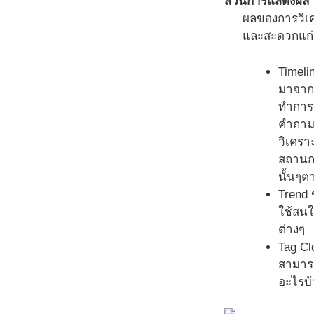
ส่วนการแสดงผล
ผลของการวิเค
และสะดวกแก่ก
Timeli
มาจากแ
ทำการว
คำถาม
วิเครา
สถานกา
นั้นๆต
Trend 
ใช้สนใ
ต่างๆ
Tag Cl
สามารถ
อะไรบ้