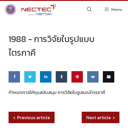
Skip
Menu
to
content
1988 -
การวิจัยในรูปแบบ
ไตรภาคี
Share
Share
Share
Share
Pin
Share
Email
กำหนดการให้ทุนสนับสนุน การวิจัยในรูปแบบไตรภาคี
on
on
on
on
this
on VK
this
Faceb
Twitte
Linke
Tumbl
Previous article
Next article
ook
r
dIn
r