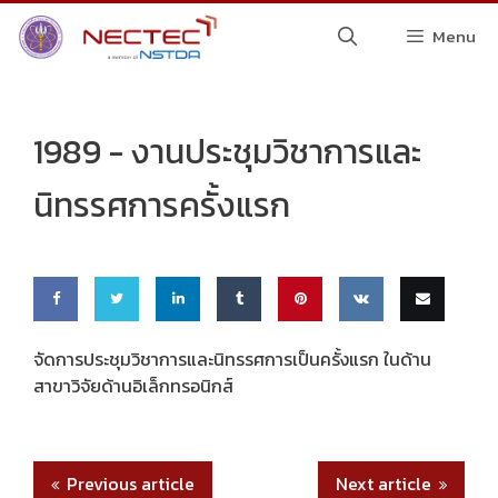
Skip
Menu
to
content
1989 -
งานประชุมวิชาการและ
นิทรรศการครั้งแรก
Share
Share
Share
Share
Pin
Share
Email
จัดการประชุมวิชาการและนิทรรศการเป็นครั้งแรก ในด้าน
สาขาวิจัยด้านอิเล็กทรอนิกส์
on
on
on
on
this
on VK
this
Faceb
Twitte
Linke
Tumbl
ook
r
dIn
r
Previous article
Next article