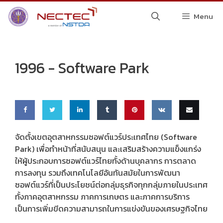
Skip
Menu
to
content
1996 -
Software Park
Share
Share
Share
Share
Pin
Share
Email
จัดตั้งเขตอุตสาหกรรมซอฟต์แวร์ประเทศไทย (Software
Park) เพื่อทำหน้าที่สนับสนุน และเสริมสร้างความแข็งแกร่ง
on
on
on
on
this
on VK
this
ให้ผู้ประกอบการซอฟต์แวร์ไทยทั้งด้านบุคลากร การตลาด
Faceb
Twitte
Linke
Tumbl
การลงทุน รวมถึงเทคโนโลยีอันทันสมัยในการพัฒนา
ซอฟต์แวร์ที่เป็นประโยชน์ต่อกลุ่มธุรกิจทุกกลุ่มภายในประเทศ
ook
r
dIn
r
ทั้งภาคอุตสาหกรรม ภาคการเกษตร และภาคการบริการ
เป็นการเพิ่มขีดความสามารถในการแข่งขันของเศรษฐกิจไทย