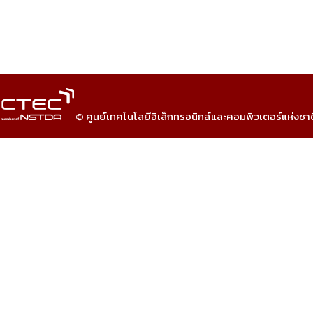
© ศูนย์เทคโนโลยีอิเล็กทรอนิกส์และคอมพิวเตอร์แห่งชา