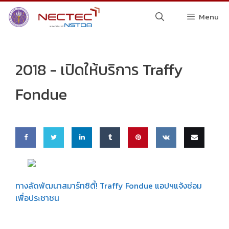
Skip
Menu
to
content
2018 -
เปิดให้บริการ Traffy
Fondue
Share
Share
Share
Share
Pin
Share
Email
on
on
on
on
this
on VK
this
ทางลัดพัฒนาสมาร์ทซิตี้! Traffy Fondue แอปฯแจ้งซ่อม
เพื่อประชาชน
Faceb
Twitte
Linke
Tumbl
ook
r
dIn
r