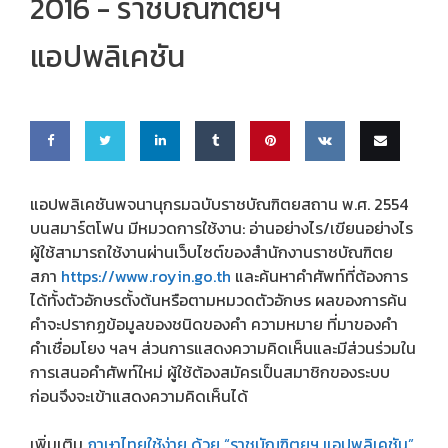
2016 -
ราชบัณฑิตยฯ
แอปพลิเคชัน
Share
Share
Share
Share
Pin
Share
Email
แอปพลิเคชันพจนานุกรมฉบับราชบัณฑิตยสถาน พ.ศ. 2554
on
on
on
on
this
on VK
this
บนสมาร์ตโฟน มีหมวดการใช้งาน: อ่านอย่างไร/เขียนอย่างไร
ผู้ใช้สามารถใช้งานผ่านเว็บไซต์ของสำนักงานราชบัณฑิตย
Faceb
Twitte
Linke
Tumbl
สภา
https://www.royin.go.th
และค้นหาคำศัพท์ที่ต้องการ
ook
r
dIn
r
ได้ทั้งตัวอักษรตั้งต้นหรือตามหมวดตัวอักษร ผลของการค้น
คำจะปรากฏข้อมูลของชนิดของคำ ความหมาย ที่มาของคำ
คำเชื่อมโยง ฯลฯ ส่วนการแสดงความคิดเห็นและมีส่วนร่วมใน
การเสนอคำศัพท์ใหม่ ผู้ใช้ต้องสมัครเป็นสมาชิกของระบบ
ก่อนจึงจะเข้าแสดงความคิดเห็นได้
เพิ่มเติม
ภาษาไทยใช้ง่าย ด้วย “ราชบัณฑิตยฯ แอปพลิเคชัน”