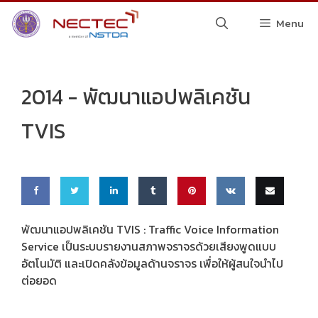
Skip
Menu
to
content
2014 -
พัฒนาแอปพลิเคชัน
TVIS
Share
Share
Share
Share
Pin
Share
Email
พัฒนาแอปพลิเคชัน TVIS : Traffic Voice Information
Service เป็นระบบรายงานสภาพจราจรด้วยเสียงพูดแบบ
on
on
on
on
this
on VK
this
อัตโนมัติ และเปิดคลังข้อมูลด้านจราจร เพื่อให้ผู้สนใจนำไป
Faceb
Twitte
Linke
Tumbl
ต่อยอด
ook
r
dIn
r