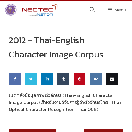
Skip
Menu
to
content
2012 -
Thai-English
Character Image Corpus
Share
Share
Share
Share
Pin
Share
Email
เปิดคลังข้อมูลภาพตัวอักษร (Thai-English Character
Image Corpus) สำหรับงานวิจัยการรู้จำตัวอักษรไทย (Thai
on
on
on
on
this
on VK
this
Optical Character Recognition: Thai OCR)
Faceb
Twitte
Linke
Tumbl
ook
r
dIn
r