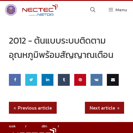
Skip
Menu
to
content
2012 -
ต้นแบบระบบติดตาม
อุณหภูมิพร้อมสัญญาณเตือน
Share
Share
Share
Share
Pin
Share
Email
on
on
on
on
this
on VK
this
Previous article
Next article
Faceb
Twitte
Linke
Tumbl
ook
r
dIn
r