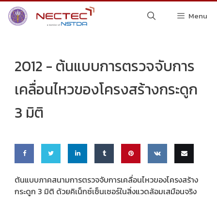
Skip
Menu
to
content
2012 -
ต้นแบบการตรวจจับการ
เคลื่อนไหวของโครงสร้างกระดูก
3 มิติ
Share
Share
Share
Share
Pin
Share
Email
ต้นแบบภาคสนามการตรวจจับการเคลื่อนไหวของโครงสร้าง
กระดูก 3 มิติ ด้วยคิเน็กซ์เซ็นเซอร์ในสิ่งแวดล้อมเสมือนจริง
on
on
on
on
this
on VK
this
Faceb
Twitte
Linke
Tumbl