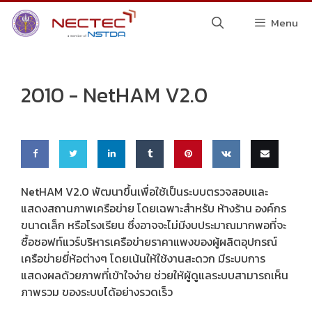
Skip
Menu
to
content
2010 -
NetHAM V2.0
Share
Share
Share
Share
Pin
Share
Email
NetHAM V2.0 พัฒนาขึ้นเพื่อใช้เป็นระบบตรวจสอบและ
แสดงสถานภาพเครือข่าย โดยเฉพาะสำหรับ ห้างร้าน องค์กร
on
on
on
on
this
on VK
this
ขนาดเล็ก หรือโรงเรียน ซึ่งอาจจะไม่มีงบประมาณมากพอที่จะ
Faceb
Twitte
Linke
Tumbl
ซื้อซอฟท์แวร์บริหารเครือข่ายราคาแพงของผู้ผลิตอุปกรณ์
เครือข่ายยี่ห้อต่างๆ โดยเน้นให้ใช้งานสะดวก มีระบบการ
ook
r
dIn
r
แสดงผลด้วยภาพที่เข้าใจง่าย ช่วยให้ผู้ดูแลระบบสามารถเห็น
ภาพรวม ของระบบได้อย่างรวดเร็ว